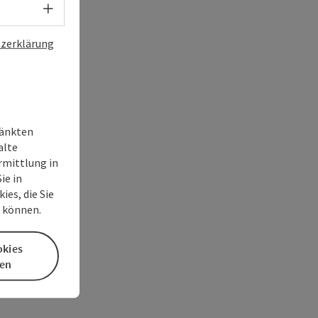
Sprachwahl - Menü öffnen
zerklärung
ränkten
alte
rmittlung in
ie in
es, die Sie
n können.
okies
en