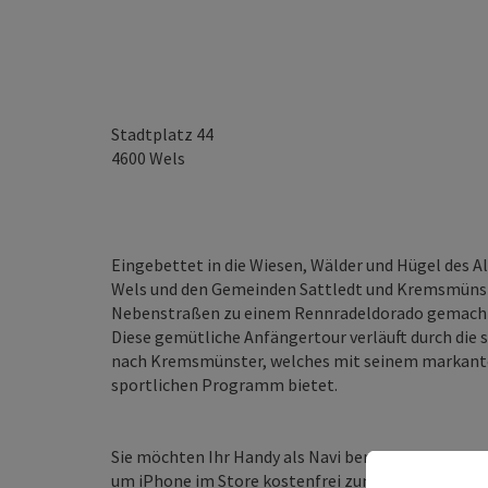
Stadtplatz 44
4600
Wels
Eingebettet in die Wiesen, Wälder und Hügel des A
Wels und den Gemeinden Sattledt und Kremsmünste
Nebenstraßen zu einem Rennradeldorado gemacht
Diese gemütliche Anfängertour verläuft durch die 
nach Kremsmünster, welches mit seinem markanten
sportlichen Programm bietet.
Sie möchten Ihr Handy als Navi benützen ? Die To
um iPhone im Store kostenfrei zum Download). Alt