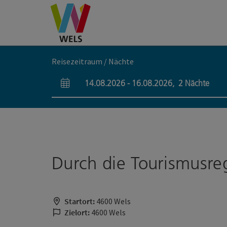
Accesskey
Accesskey
Accesskey
Zum Inhalt
Zur Navigation
Zum Seitenanfang
[0]
[1]
[2]
Reisezeitraum / Nächte
14.08.2026
-
16.08.2026
,
2
Nächte
An- und Abreisefelder
Durch die Tourismusre
Startort:
4600 Wels
Zielort:
4600 Wels