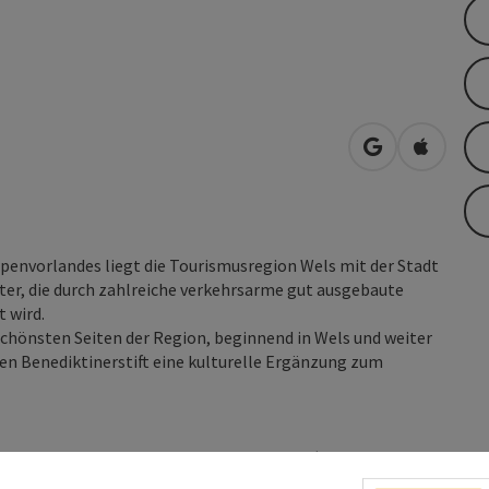
in Google Map
in Apple
lpenvorlandes liegt die Tourismusregion Wels mit der Stadt
r, die durch zahlreiche verkehrsarme gut ausgebaute
 wird.
schönsten Seiten der Region, beginnend in Wels und weiter
 Benediktinerstift eine kulturelle Ergänzung zum
uren stehen im APP
Komoot
zur Verfügung (App für Android
ernativ können Sie die Touren entweder als GPX Datei