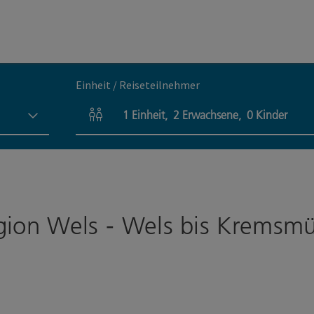
Einheit / Reiseteilnehmer
1
Einheit
,
2
Erwachsene
,
0
Kinder
Einheitenanzahl und Personenfelder
gion Wels - Wels bis Kremsm