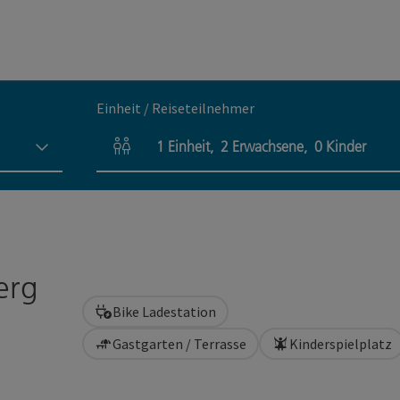
Einheit / Reiseteilnehmer
1
Einheit
,
2
Erwachsene
,
0
Kinder
Einheitenanzahl und Personenfelder
erg
Bike Ladestation
Gastgarten / Terrasse
Kinderspielplatz