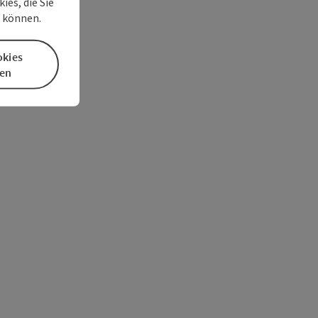
es, die Sie
n können.
okies
en