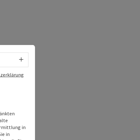
Sprachwahl - Menü öffnen
zerklärung
ränkten
alte
rmittlung in
ie in