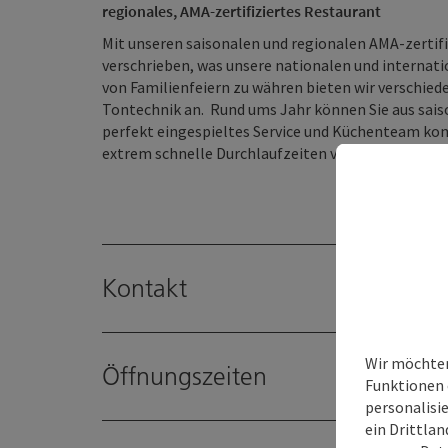
regionales, AMA-zertifiziertes Restaurant
Mit unseren saisonalen und regionalen AMA-zertif
verschrieben, was unsere nationalen und internati
von Familienfeiern zu währen bieten wir verschi
Tontechnik an. Rund ums Jahr können Sie aus sai
perfekt eingespieltes Service und Küchenteam ko
extrem schnelle Durchlaufzeiten von Kleingruppe
Kontakt
Wir möchten
Öffnungszeiten
Funktionen 
personalisi
ein Drittlan