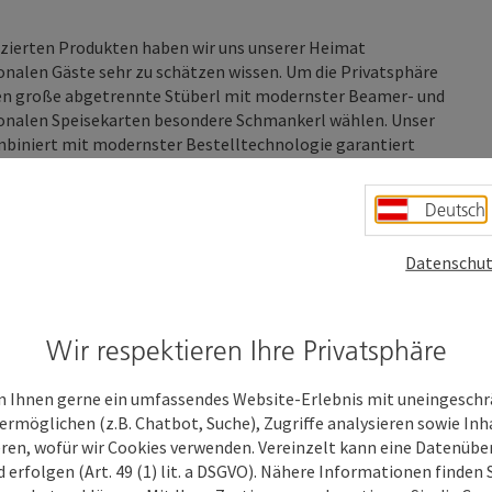
izierten Produkten haben wir uns unserer Heimat
onalen Gäste sehr zu schätzen wissen. Um die Privatsphäre
eden große abgetrennte Stüberl mit modernster Beamer- und
sonalen Speisekarten besondere Schmankerl wählen. Unser
mbiniert mit modernster Bestelltechnologie garantiert
n bis Großgruppen und Bussen.
Deutsch
Datenschut
Wir respektieren Ihre Privatsphäre
 Ihnen gerne ein umfassendes Website-Erlebnis mit uneingesch
ermöglichen (z.B. Chatbot, Suche), Zugriffe analysieren sowie Inh
eren, wofür wir Cookies verwenden. Vereinzelt kann eine Datenübe
d erfolgen (Art. 49 (1) lit. a DSGVO). Nähere Informationen finden S