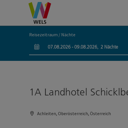
Accesskey
Accesskey
Accesskey
Zum Inhalt
Zur Navigation
Zum Seitenanfang
[0]
[1]
[2]
Reisezeitraum / Nächte
07.08.2026
-
09.08.2026
,
2
Nächte
An- und Abreisefelder
1A Landhotel Schicklb
Achleiten, Oberösterreich, Österreich