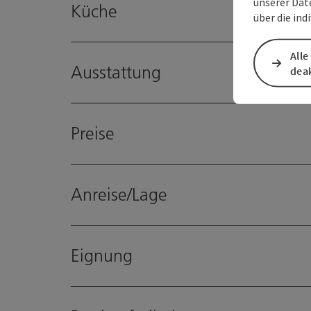
unserer Dat
Küche
über die ind
Alle
Ausstattung
deak
Preise
Anreise/Lage
Eignung