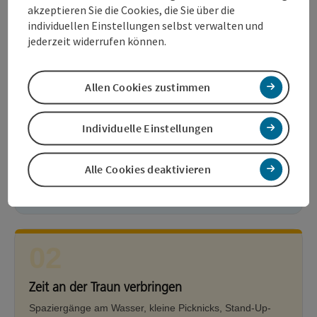
akzeptieren Sie die Cookies, die Sie über die
individuellen Einstellungen selbst verwalten und
jederzeit widerrufen können.
01
Das Flair des Welser Stadtplatzes genießen
Allen Cookies zustimmen
Der Welser Stadtplatz ist Treffpunkt für Jung und Alt.
Während die Eltern im Gastgarten entspannen, gibt es für
Individuelle Einstellungen
Kinder immer etwas zu entdecken – Straßenmusik,
Veranstaltungen oder ein Eis zwischendurch.
Alle Cookies deaktivieren
Mehr erfahren
02
Zeit an der Traun verbringen
Spaziergänge am Wasser, kleine Picknicks, Stand-Up-