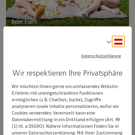
Beim Event
Ganz entspannt unterwegs
Deuts
Sprach
Sieht nach Urlaub aus.
Datenschutzerklärung
Fühlt sich auch so an.
Wir respektieren Ihre Privatsphäre
Wir möchten Ihnen gerne ein umfassendes Website-
Erlebnis mit uneingeschränkten Funktionen
Welser
ermöglichen (z.B. Chatbot, Suche), Zugriffe
analysieren sowie Inhalte personalisieren, wofür wir
Cookies verwenden. Vereinzelt kann eine
Datenübermittlung in ein Drittland erfolgen (Art. 49
Bucketlist
(1) lit. a DSGVO). Nähere Informationen finden Sie in
unserer Datenschutzerklärung. Mit Ihrer Zustimmung