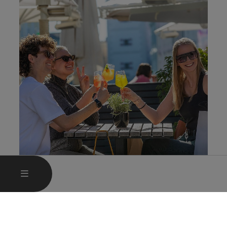
Gastgärten
700 Gastgartenplätze am Stadtplatz laden
zum Genießen und Verweilen ein – eingerahmt
von stilvollen Restaurants, Cafés und Lokalen,
die sich in den letzten Jahren zu echten
Geheimtipps entwickelt haben.
HAUPTMENÜ ÖFFNEN
MENÜ
Gastgärten
Mehr dazu
Gastgärten - Karte umdrehen