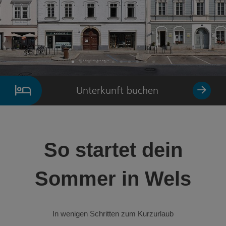
Element 1 von 11
Unterkunft buchen
So startet dein
Sommer in Wels
In wenigen Schritten zum Kurzurlaub