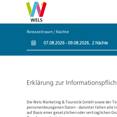
Accesskey
Accesskey
Accesskey
Zum Inhalt
Zur Navigation
Zum Seitenanfang
[0]
[1]
[2]
Reisezeitraum / Nächte
07.08.2026
-
09.08.2026
,
2
Nächte
An- und Abreisefelder
Erklärung zur Informationspflic
Die Wels Marketing & Touristik GmbH sowie der T
personenbezogenen Daten - darunter fallen alle Inf
auf Basis einer gesetzlichen oder vertraglichen G