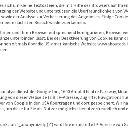
 es sich um kleine Textdateien, die mit Hilfe des Browsers auf Ihr
tzung der Website und unterstützen die Userfreundlichkeit von We
sowie der Analyse zur Verbesserung des Angebotes. Einige Cookies
wser beim nächsten Besuch wiederzuerkennen.
nehmen und Ihren Browser entsprechend konfigurieren; Browser ver
änze unterbinden lässt. Bei der Deaktivierung von Cookies kann d
önnen oftmals über die US-amerikanische Website
www.aboutads.
rden.
analysedienst der Google Inc., 1600 Amphitheatre Parkway, Mount
g von dieser Webseite (z.B. IP-Adresse, Zugriffe, Navigationsflu
er von Google in den USA übertragen und dort gespeichert. Wir hab
e, um diese für Sie als Nutzer möglichst benutzerfreundlich und e
unktion "_anonymizeIp()") wird Ihre ermittelte IP-Adresse von G