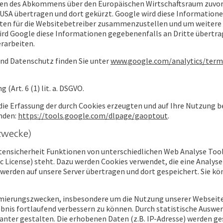
en des Abkommens über den Europäischen Wirtschaftsraum zuvor g
n USA übertragen und dort gekürzt. Google wird diese Informatio
äten für die Websitebetreiber zusammenzustellen und um weitere
ird Google diese Informationen gegebenenfalls an Dritte übertrag
erarbeiten.
d Datenschutz finden Sie unter
www.google.com/analytics/term
(Art. 6 (1) lit. a. DSGVO.
die Erfassung der durch Cookies erzeugten und auf Ihre Nutzung 
nden:
https://tools.google.com/dlpage/gaoptout
.
zwecke)
tensicherheit Funktionen von unterschiedlichen Web Analyse Tools
ic License) steht. Dazu werden Cookies verwendet, die eine Analys
erden auf unsere Server übertragen und dort gespeichert. Sie kön
imierungszwecken, insbesondere um die Nutzung unserer Webseite
nis fortlaufend verbessern zu können. Durch statistische Auswe
santer gestalten. Die erhobenen Daten (z.B. IP-Adresse) werden 