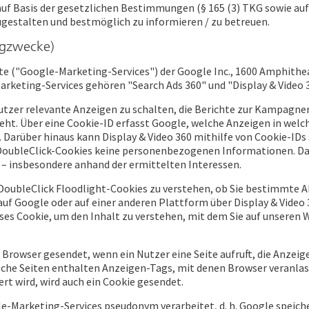
uf Basis der gesetzlichen Bestimmungen (§ 165 (3) TKG sowie aufgru
gestalten und bestmöglich zu informieren / zu betreuen.
ngzwecke)
e ("Google-Marketing-Services") der Google Inc., 1600 Amphithea
rketing-Services gehören "Search Ads 360" und "Display & Video 3
 Nutzer relevante Anzeigen zu schalten, die Berichte zur Kampagn
ieht. Über eine Cookie-ID erfasst Google, welche Anzeigen in we
 Darüber hinaus kann Display & Video 360 mithilfe von Cookie-IDs 
ubleClick-Cookies keine personenbezogenen Informationen. Darüb
 insbesondere anhand der ermittelten Interessen.
DoubleClick Floodlight-Cookies zu verstehen, ob Sie bestimmte A
uf Google oder auf einer anderen Plattform über Display & Video 
eses Cookie, um den Inhalt zu verstehen, mit dem Sie auf unseren 
en Browser gesendet, wenn ein Nutzer eine Seite aufruft, die Anz
lche Seiten enthalten Anzeigen-Tags, mit denen Browser veranla
t wird, wird auch ein Cookie gesendet.
-Marketing-Services pseudonym verarbeitet, d. h. Google speicher