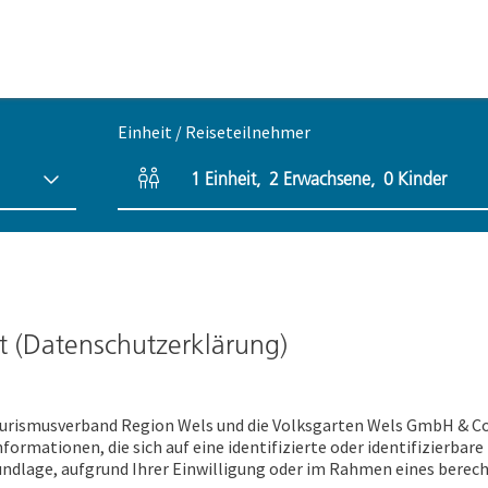
Einheit / Reiseteilnehmer
1
Einheit
,
2
Erwachsene
,
0
Kinder
Einheitenanzahl und Personenfelder
ht (Datenschutzerklärung)
ourismusverband Region Wels und die Volksgarten Wels GmbH & Co
ormationen, die sich auf eine identifizierte oder identifizierbar
rundlage, aufgrund Ihrer Einwilligung oder im Rahmen eines berech