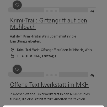
Beitrag merken
: Krimi-Trail: Giftangriff auf den Mühl
Krimi-Trail: Giftangriff auf den
Mühlbach
Auf dem Krimi-Trail in Wels übernehmt ihr die
Ermittlungsarbeiten.
Location
Krimi-Trail Wels: Giftangriff auf den Mühlbach
, Wels
Nächster Termin
10.
August
2026
,
ganztägig
Beitrag merken
: Offene Textilwerkstatt im MKH
Offene Textilwerkstatt im MKH
2 Wochen offene Textilwerkstatt in den MKH-Studios …
für alle, die eine Affinität zum Arbeiten mit textilen
Materialien haben und aus ihrem Wohnzimmer oder Atelier