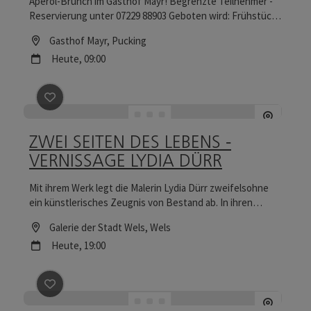
Aperol-Brunch im Gasthof Mayr! Begrenzte Teilnehmer -
Reservierung unter 07229 88903 Geboten wird: Frühstück,
Mittagessen, Heissgetränke, Prosecco, Bier und Aperol
Location
Gasthof Mayr
, Pucking
inklusive! ALL YOU CAN DRINK!
Nächster Termin
Heute,
09:00
Beitrag merken
: ZWEI SEITEN DES LEBENS - VERNIS
ZWEI SEITEN DES LEBENS -
VERNISSAGE LYDIA DÜRR
Mit ihrem Werk legt die Malerin Lydia Dürr zweifelsohne
ein künstlerisches Zeugnis von Bestand ab. In ihren
Gemälden zeigt sich ein künstlerisch-malerischer
Location
Galerie der Stadt Wels
, Wels
Ausdruck, der sich kompromisslos aus der puren
Nächster Termin
Heute,
19:00
Gestaltungskraft nährt.
Beitrag merken
: Sommernacht der Filmmusik - Euro