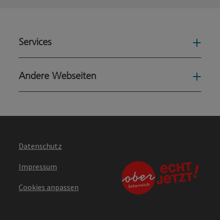
Services
Serv
Andere Webseiten
Ande
Datenschutz
Impressum
Cookies anpassen