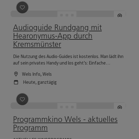
Beitrag merken
: Audioguide Rundgang mit Hearony
Audioguide Rundgang mit
Hearonymus-App durch
Kremsmünster
Die Nutzung des Audio-Guides ist kostenlos. Man lädt ihn
auf sein privates Handy und los geht’s: Einfache
Kopfhörer gibt es dafür im Klosterladen, bei Wirten der
Location
Wels Info
, Wels
„Gaumenfreunde“ und im Rathaus-Bürgerbüro. Der Weg
Nächster Termin
Heute,
ganztägig
ist ein Spaziergang durch die Zeit, vorbei an allen
Sehenswürdigkeiten und zu allen reizvollen Plätzen.
Beitrag merken
: Programmkino Wels - aktuelles Pr
Programmkino Wels - aktuelles
Programm