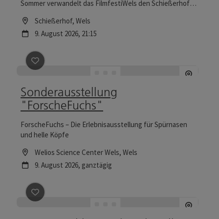
Sommer verwandelt das FilmfestiWels den Schießerhof
neben dem Minoritenplatz in Wels wieder in einen Kinosaal
Location
Schießerhof
, Wels
unter freiem Himmel. Filmvorführungen bei jedem Wetter
Nächster Termin
9.
August
2026
,
21:15
Alle Infos gibt es unter: https://programmkinowels.at/
Beitrag merken
: Sonderausstellung "ForscheFuchs"
Sonderausstellung
"ForscheFuchs"
ForscheFuchs – Die Erlebnisausstellung für Spürnasen
und helle Köpfe
Location
Welios Science Center Wels
, Wels
Nächster Termin
9.
August
2026
,
ganztägig
Beitrag merken
: Programmkino Wels - aktuelles Pr