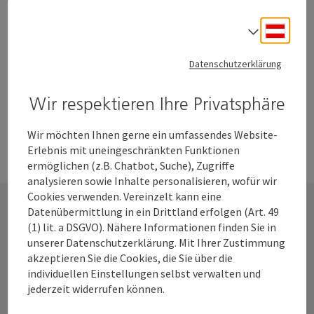
Location
Medien Kultur Haus - Alte Sparkasse
, Wels
herausgehen wollen! Alles ist möglich: intensives
Nächster Termin
11.
August
2026
,
14:00
künstlerisches Arbeiten, textile Techniken ausprobieren,
Deuts
Sprach
endlich ein größeres Projekt angehen, bis hin zu banalem
Sockenstricken oder Kleidung flicken in Gesellschaft.
Datenschutzerklärung
Seite zurück
Seite 
1
…
10
Wir respektieren Ihre Privatsphäre
Wir möchten Ihnen gerne ein umfassendes Website-
Erlebnis mit uneingeschränkten Funktionen
ermöglichen (z.B. Chatbot, Suche), Zugriffe
analysieren sowie Inhalte personalisieren, wofür wir
Cookies verwenden. Vereinzelt kann eine
Datenübermittlung in ein Drittland erfolgen (Art. 49
(1) lit. a DSGVO). Nähere Informationen finden Sie in
Kontakt
unserer Datenschutzerklärung. Mit Ihrer Zustimmung
akzeptieren Sie die Cookies, die Sie über die
individuellen Einstellungen selbst verwalten und
jederzeit widerrufen können.
Wels Marketing & Touristik GmbH