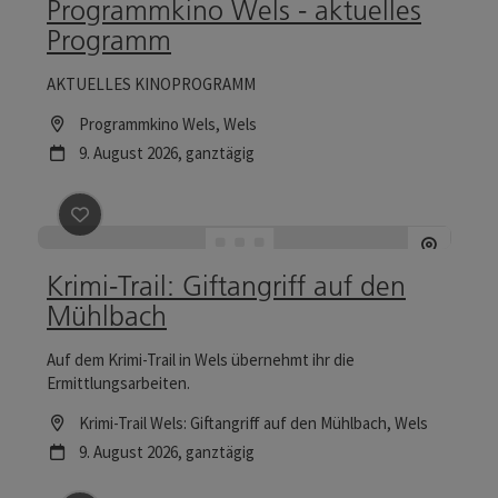
Programmkino Wels - aktuelles
Programm
AKTUELLES KINOPROGRAMM
Location
Programmkino Wels
, Wels
Nächster Termin
9.
August
2026
,
ganztägig
Beitrag merken
: Krimi-Trail: Giftangriff auf den Mühl
Krimi-Trail: Giftangriff auf den
Mühlbach
Auf dem Krimi-Trail in Wels übernehmt ihr die
Ermittlungsarbeiten.
Location
Krimi-Trail Wels: Giftangriff auf den Mühlbach
, Wels
Nächster Termin
9.
August
2026
,
ganztägig