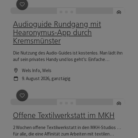
Beitrag merken
: Audioguide Rundgang mit Hearony
Audioguide Rundgang mit
Hearonymus-App durch
Kremsmünster
Die Nutzung des Audio-Guides ist kostenlos. Man lädt ihn
auf sein privates Handy und los geht’s: Einfache
Kopfhörer gibt es dafür im Klosterladen, bei Wirten der
Location
Wels Info
, Wels
„Gaumenfreunde“ und im Rathaus-Bürgerbüro. Der Weg
Nächster Termin
9.
August
2026
,
ganztägig
ist ein Spaziergang durch die Zeit, vorbei an allen
Sehenswürdigkeiten und zu allen reizvollen Plätzen.
Beitrag merken
: Offene Textilwerkstatt im MKH
Offene Textilwerkstatt im MKH
2 Wochen offene Textilwerkstatt in den MKH-Studios …
für alle, die eine Affinität zum Arbeiten mit textilen