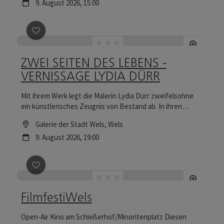
Nächster Termin
9.
August
2026
,
15:00
Beitrag merken
: ZWEI SEITEN DES LEBENS - VERNIS
ZWEI SEITEN DES LEBENS -
VERNISSAGE LYDIA DÜRR
Mit ihrem Werk legt die Malerin Lydia Dürr zweifelsohne
ein künstlerisches Zeugnis von Bestand ab. In ihren
Gemälden zeigt sich ein künstlerisch-malerischer
Location
Galerie der Stadt Wels
, Wels
Ausdruck, der sich kompromisslos aus der puren
Nächster Termin
9.
August
2026
,
19:00
Gestaltungskraft nährt.
Beitrag merken
: FilmfestiWels
FilmfestiWels
Open-Air Kino am Schießerhof/Minoritenplatz Diesen