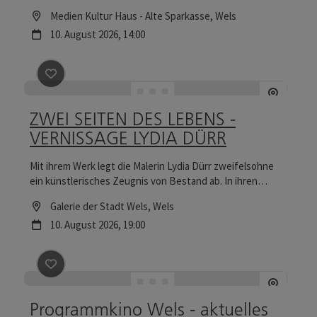
Materialien haben und aus ihrem Wohnzimmer oder Atelier
Location
Medien Kultur Haus - Alte Sparkasse
, Wels
herausgehen wollen! Alles ist möglich: intensives
Nächster Termin
10.
August
2026
,
14:00
künstlerisches Arbeiten, textile Techniken ausprobieren,
endlich ein größeres Projekt angehen, bis hin zu banalem
Sockenstricken oder Kleidung flicken in Gesellschaft.
Beitrag merken
: ZWEI SEITEN DES LEBENS - VERNIS
ZWEI SEITEN DES LEBENS -
VERNISSAGE LYDIA DÜRR
Mit ihrem Werk legt die Malerin Lydia Dürr zweifelsohne
ein künstlerisches Zeugnis von Bestand ab. In ihren
Gemälden zeigt sich ein künstlerisch-malerischer
Location
Galerie der Stadt Wels
, Wels
Ausdruck, der sich kompromisslos aus der puren
Nächster Termin
10.
August
2026
,
19:00
Gestaltungskraft nährt.
Beitrag merken
: Programmkino Wels - aktuelles Pr
Programmkino Wels - aktuelles