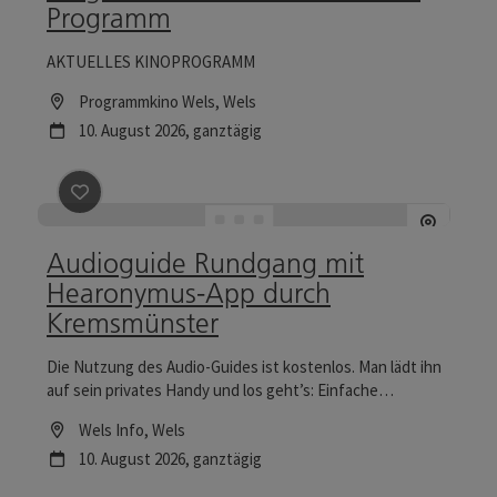
Programm
AKTUELLES KINOPROGRAMM
Location
Programmkino Wels
, Wels
Nächster Termin
10.
August
2026
,
ganztägig
Beitrag merken
: Audioguide Rundgang mit Hearony
Audioguide Rundgang mit
Hearonymus-App durch
Kremsmünster
Die Nutzung des Audio-Guides ist kostenlos. Man lädt ihn
auf sein privates Handy und los geht’s: Einfache
Kopfhörer gibt es dafür im Klosterladen, bei Wirten der
Location
Wels Info
, Wels
„Gaumenfreunde“ und im Rathaus-Bürgerbüro. Der Weg
Nächster Termin
10.
August
2026
,
ganztägig
ist ein Spaziergang durch die Zeit, vorbei an allen
Sehenswürdigkeiten und zu allen reizvollen Plätzen.