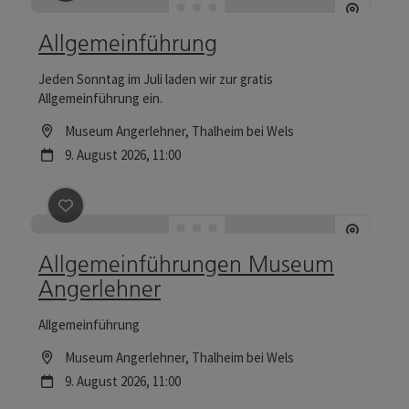
Allgemeinführung
Jeden Sonntag im Juli laden wir zur gratis
Allgemeinführung ein.
Location
Museum Angerlehner
, Thalheim bei Wels
Nächster Termin
9.
August
2026
,
11:00
Beitrag merken
: Allgemeinführungen Museum Anger
Allgemeinführungen Museum
Angerlehner
Allgemeinführung
Location
Museum Angerlehner
, Thalheim bei Wels
Nächster Termin
9.
August
2026
,
11:00