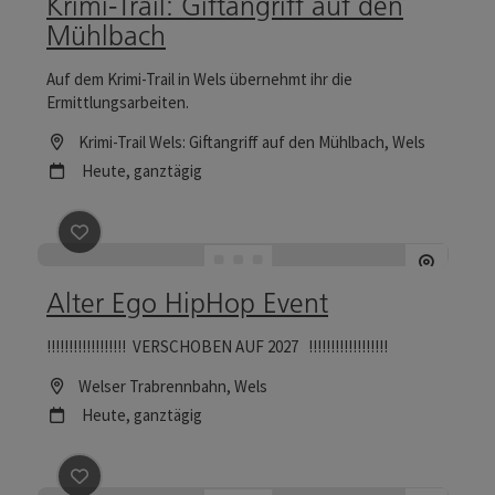
Krimi-Trail: Giftangriff auf den
Mühlbach
Auf dem Krimi-Trail in Wels übernehmt ihr die
Ermittlungsarbeiten.
Location
Krimi-Trail Wels: Giftangriff auf den Mühlbach
, Wels
Nächster Termin
Heute,
ganztägig
Beitrag merken
: Alter Ego HipHop Event
Alter Ego HipHop Event
!!!!!!!!!!!!!!!!!! VERSCHOBEN AUF 2027 !!!!!!!!!!!!!!!!!!
Location
Welser Trabrennbahn
, Wels
Nächster Termin
Heute,
ganztägig
Beitrag merken
: Allgemeinführung