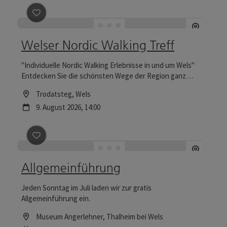
Beitrag merken
: Welser Nordic Walking Treff
Welser Nordic Walking Treff
"Individuelle Nordic Walking Erlebnisse in und um Wels"
Entdecken Sie die schönsten Wege der Region ganz
flexibel! Ich begleite Sie gerne auf abwechslungsreichen
Location
Trodatsteg
, Wels
Touren, die wir persönlich abstimmen.
Nächster Termin
9.
August
2026
,
14:00
Beitrag merken
: Allgemeinführung
Allgemeinführung
Jeden Sonntag im Juli laden wir zur gratis
Allgemeinführung ein.
Location
Museum Angerlehner
, Thalheim bei Wels