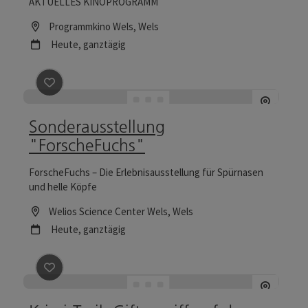
AKTUELLES KINOPROGRAMM
Location
Programmkino Wels
, Wels
Nächster Termin
Heute,
ganztägig
Beitrag merken
: Sonderausstellung "ForscheFuchs"
Sonderausstellung
"ForscheFuchs"
ForscheFuchs – Die Erlebnisausstellung für Spürnasen
und helle Köpfe
Location
Welios Science Center Wels
, Wels
Nächster Termin
Heute,
ganztägig
Beitrag merken
: Krimi-Trail: Giftangriff auf den Mühl