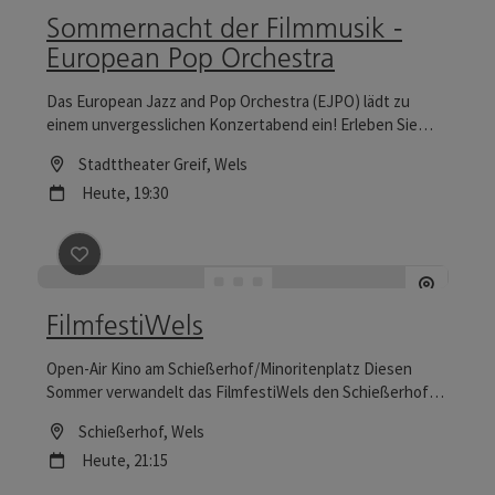
Sommernacht der Filmmusik -
European Pop Orchestra
Das European Jazz and Pop Orchestra (EJPO) lädt zu
einem unvergesslichen Konzertabend ein! Erleben Sie
epische Filmmusik und legendäre Hits in einer
Location
Stadttheater Greif
, Wels
atemberaubenden Live-Performance.
Nächster Termin
Heute,
19:30
Beitrag merken
: FilmfestiWels
FilmfestiWels
Open-Air Kino am Schießerhof/Minoritenplatz Diesen
Sommer verwandelt das FilmfestiWels den Schießerhof
neben dem Minoritenplatz in Wels wieder in einen Kinosaal
Location
Schießerhof
, Wels
unter freiem Himmel. Filmvorführungen bei jedem Wetter
Nächster Termin
Heute,
21:15
Alle Infos gibt es unter: https://programmkinowels.at/