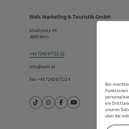
Wels Marketing & Touristik GmbH
Stadtplatz 44
4600 Wels
+43 7242 67722 22
info@wels.at
Fax: +43 7242 67722 4
Wir möchten
Funktionen 
personalisi
ein Drittlan
TikTok
Instagram
Facebook
YouTube
unserer Dat
über die ind