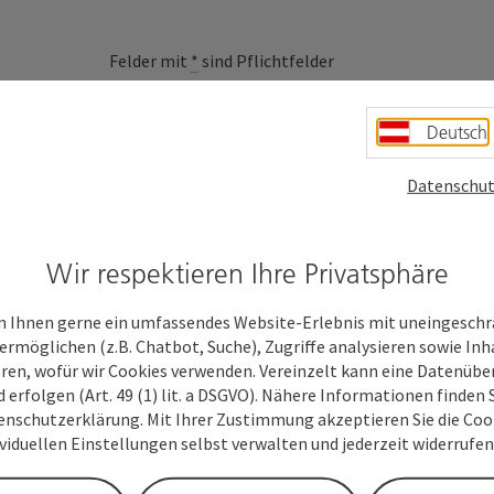
Felder mit
*
sind Pflichtfelder
Vorname
Nachname
Deutsch
Datenschut
Unverbindliche Anfrage
*
Wir respektieren Ihre Privatsphäre
 Ihnen gerne ein umfassendes Website-Erlebnis mit uneingesch
Zum Schutz vor Spam wird Google reCAPTCHA
ermöglichen (z.B. Chatbot, Suche), Zugriffe analysieren sowie Inh
personenbezogene Daten (z. B. die IP-Adresse
eren, wofür wir Cookies verwenden. Vereinzelt kann eine Datenübe
Absenden des Formulars werden die dafür erfor
d erfolgen (Art. 49 (1) lit. a DSGVO). Nähere Informationen finden S
ist eine Kontaktaufnahme jederzeit per E-Ma
enschutzerklärung. Mit Ihrer Zustimmung akzeptieren Sie die Cooki
ividuellen Einstellungen selbst verwalten und jederzeit widerrufe
Ihre übermittelten Daten, wie E-Mail-Adresse bzw
Marketing & Touristik GmbH ausschließlich für die