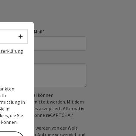
E-Mail
*
Sprachwahl - Menü öffnen
zerklärung
ränkten
 verwendet. Dabei können
alte
) an Google übermittelt werden. Mit dem
rmittlung in
derlichen Cookies akzeptiert. Alternativ
ie in
il möglich – ganz ohne reCAPTCHA.
*
es, die Sie
n können.
. Name (optional) werden von der Wels
 Bearbeitung Ihrer Anfrage verwendet und