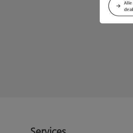
Alle
deak
Services