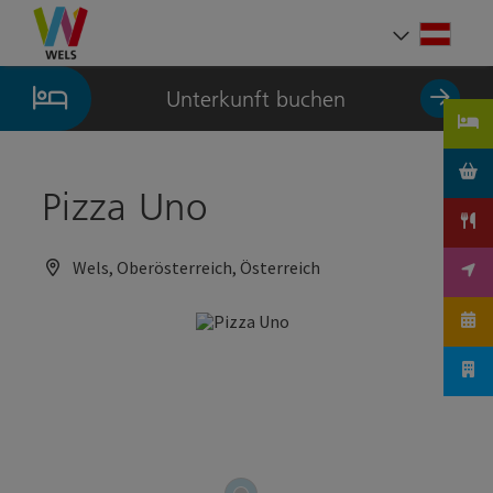
Accesskey
Accesskey
Accesskey
Zum Inhalt
Zur Navigation
Zum Seitenanfang
[0]
[1]
[2]
Deut
Sprach
Unterkunft buchen
Pizza Uno
Wels, Oberösterreich, Österreich