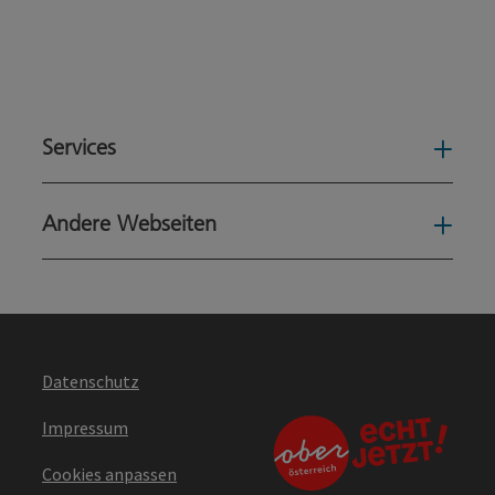
Services
Serv
Andere Webseiten
Ande
Datenschutz
Impressum
Cookies anpassen