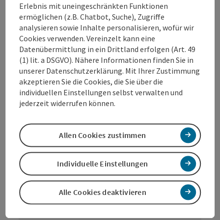
20.35 Uhr: Publikumstanz begleitet von ptArt
Erlebnis mit uneingeschränkten Funktionen
orchester
ermöglichen (z.B. Chatbot, Suche), Zugriffe
23.00 Uhr: Publikumsquadrille
analysieren sowie Inhalte personalisieren, wofür wir
00.00 Uhr: Mitternachtswalzer
Cookies verwenden. Vereinzelt kann eine
00.05 Uhr: Tombola-Verlosung
Datenübermittlung in ein Drittland erfolgen (Art. 49
00.30 Uhr: Mitternachts-Live Act Musical
(1) lit. a DSGVO). Nähere Informationen finden Sie in
Show „SATURDAY NIGHT FEVER“
unserer Datenschutzerklärung. Mit Ihrer Zustimmung
01.00 Uhr: Publikumstanz begleitet von ptArt
akzeptieren Sie die Cookies, die Sie über die
orchester
individuellen Einstellungen selbst verwalten und
Ab 03.30 Uhr: Brüderlein Fein
jederzeit widerrufen können.
Allen Cookies zustimmen
Individuelle Einstellungen
Tickets kaufen
Alle Cookies deaktivieren
Erhältlich ab 13. November in der Wels Info
am Stadtplatz 44 oder auf
Ö-Ticket