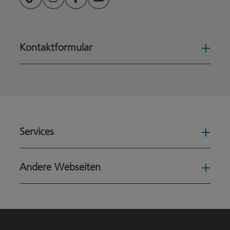
TikTok
Instagram
Facebook
YouTube
Kontaktformular
Konta
Services
Serv
Andere Webseiten
Ande