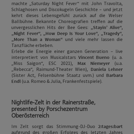
machte „Saturday Night Fever“ mit John Travolta,
Schlaghosen und Discokugeln Geschichte – und jetzt
kehrt dieses Lebensgefühl zurück auf die Welser
Ballbühne. Bekannte Choreografien treffen auf die
unvergesslichen Hits der Bee Gees:
„Stayin’ Alive“,
„Night Fever“, „How Deep Is Your Love“, „Tragedy“,
„More Than a Woman“
und viele mehr lassen die
Tanzfläche erbeben.
Erlebe die Energie einer ganzen Generation – live
interpretiert von Musicalstars
Vincent Bueno
(u. a.
„Miss Saigon“, ESC 2021),
Max Niemeyer
(u.a.
„Rebecca“, Raimund-Theater Wien),
Daniela Lehner
(Sister Act, Felsenbühne Staatz uvm.) und
Barbara
Endl
(u.a. Romeo & Julia, Frankenfestspiele).
Nightlife-Zelt in der Rainerstraße,
presented by Porschezentrum
Oberösterreich
Im Zelt sorgt das Stimmung-DJ-Duo
2:tages:bart
aufgrund des großen Erfolges des letzten Jahres