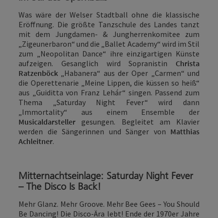
Was wäre der Welser Stadtball ohne die klassische
Eröffnung. Die größte Tanzschule des Landes tanzt
mit dem Jungdamen- & Jungherrenkomitee zum
„Zigeunerbaron“ und die „Ballet Academy“ wird im Stil
zum „Neopolitan Dance“ ihre einzigartigen Künste
aufzeigen. Gesanglich wird Sopranistin
Christa
Ratzenböck
„Habanera“ aus der Oper „Carmen“ und
die Operettenarie „Meine Lippen, die küssen so heiß“
aus „Guiditta von Franz Lehár“ singen. Passend zum
Thema „Saturday Night Fever“ wird dann
„Immortality“ aus einem Ensemble der
Musicaldarsteller
gesungen. Begleitet am Klavier
werden die Sängerinnen und Sänger von
Matthias
Achleitner
.
Mitternachtseinlage: Saturday Night Fever
– The Disco Is Back!
Mehr Glanz. Mehr Groove. Mehr Bee Gees – You Should
Be Dancing!
Die Disco-Ära lebt! Ende der 1970er Jahre