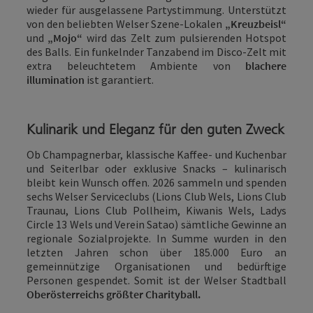
wieder für ausgelassene Partystimmung. Unterstützt
von den beliebten Welser Szene-Lokalen
„Kreuzbeisl“
und
„Mojo“
wird das Zelt zum pulsierenden Hotspot
des Balls. Ein funkelnder Tanzabend im Disco-Zelt mit
extra beleuchtetem Ambiente von
blachere
illumination
ist garantiert.
Kulinarik und Eleganz für den guten Zweck
Ob Champagnerbar, klassische Kaffee- und Kuchenbar
und Seiterlbar oder exklusive Snacks – kulinarisch
bleibt kein Wunsch offen. 2026 sammeln und spenden
sechs Welser Serviceclubs (Lions Club Wels, Lions Club
Traunau, Lions Club Pollheim, Kiwanis Wels, Ladys
Circle 13 Wels und Verein Satao) sämtliche Gewinne an
regionale Sozialprojekte. In Summe wurden in den
letzten Jahren schon über 185.000 Euro an
gemeinnützige Organisationen und bedürftige
Personen gespendet. Somit ist der Welser Stadtball
Oberösterreichs größter Charityball.