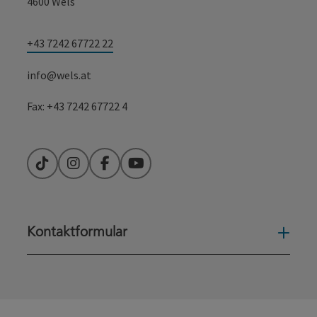
4600 Wels
+43 7242 67722 22
info@wels.at
Fax: +43 7242 67722 4
TikTok
Instagram
Facebook
YouTube
Kontaktformular
Konta