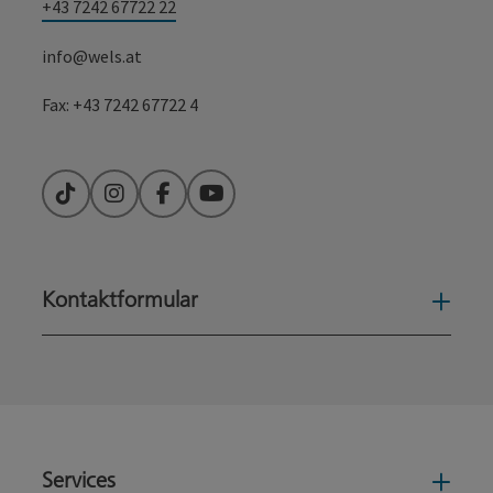
+43 7242 67722 22
info@wels.at
Fax: +43 7242 67722 4
TikTok
Instagram
Facebook
YouTube
Kontaktformular
Konta
Services
Serv