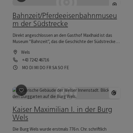
Beitrag merken
: Bahnzeit/Pferdeeisenbahnmuseum de
Bahnzeit/Pferdeeisenbahnmuseu
m der Südstrecke
Direkt angeschlossen an den Gasthof Maxlhaid ist das
Museum "Bahnzeit", das die Geschichte der Südstrecke
"Linz-Wels-Gmunden" dokumentiert.
Wels
Telefon
+43 7242 46716
Öffnungszeiten
Montag geöffnet
Dienstag geöffnet
Mittwoch geöffnet
Donnerstag geöffnet
Freitag geöffnet
Samstag geöffnet
Sonntag geöffnet
Feiertag geöffnet
MO
DI
MI
DO
FR
SA
SO
FE
Beitrag merken
: Kaiser Maximilian I. in der Burg Wels
Copyrig
Kaiser Maximilian I. in der Burg
Wels
Die Burg Wels wurde erstmals 776 n. Chr. schriftlich