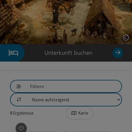
Co
Unterkunft buchen
Filtern
Sortierung
8
Ergebnisse
Karte