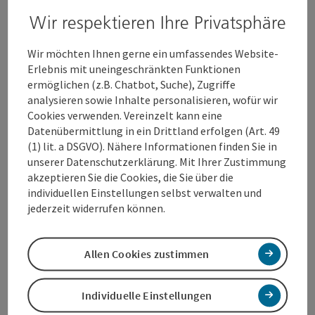
20:45, Amore und Basta! (DF)
Wir respektieren Ihre Privatsphäre
21:00, Auf zwei Rädern (OmdtU)
21:00, The Rocky Horror Picture Show (OF)
Wir möchten Ihnen gerne ein umfassendes Website-
Erlebnis mit uneingeschränkten Funktionen
Sa., 01.08.2026
ermöglichen (z.B. Chatbot, Suche), Zugriffe
17:00, Auf zwei Rädern (DF)
analysieren sowie Inhalte personalisieren, wofür wir
17:00, Chéri, ich komme! - Die Erfindung der Lust (DF)
Cookies verwenden. Vereinzelt kann eine
18:45, Bitteres Fest (DF)
Datenübermittlung in ein Drittland erfolgen (Art. 49
18:45, H wie Habicht (DF)
(1) lit. a DSGVO). Nähere Informationen finden Sie in
20:45, Paris Murder Mystery (DF)
unserer Datenschutzerklärung. Mit Ihrer Zustimmung
21:00, Amore und Basta! (DF)
akzeptieren Sie die Cookies, die Sie über die
21:00, Die Camino-Therapie - Finde deinen Weg (DF)
individuellen Einstellungen selbst verwalten und
jederzeit widerrufen können.
So., 02.08.2026
16:30, Bitteres Fest (OmdtU)
17:00, Ingeborg Bachmann – Jemand, der einmal ich
Allen Cookies zustimmen
war (OdF)
18:45, The Stories (OmdtU)
18:50, Amore und Basta! (OmdtU)
Individuelle Einstellungen
20:45, Song Sung Blue (DF)