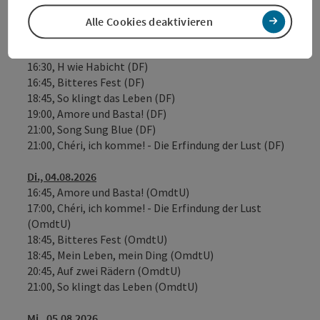
21:00, Mein Leben, mein Ding (OmdtU)
21:00, Paris Murder Mystery (DF)
Alle Cookies deaktivieren
Mo., 03.08.2026
16:30, H wie Habicht (DF)
16:45, Bitteres Fest (DF)
18:45, So klingt das Leben (DF)
19:00, Amore und Basta! (DF)
21:00, Song Sung Blue (DF)
21:00, Chéri, ich komme! - Die Erfindung der Lust (DF)
Di., 04.08.2026
16:45, Amore und Basta! (OmdtU)
17:00, Chéri, ich komme! - Die Erfindung der Lust
(OmdtU)
18:45, Bitteres Fest (OmdtU)
18:45, Mein Leben, mein Ding (OmdtU)
20:45, Auf zwei Rädern (OmdtU)
21:00, So klingt das Leben (OmdtU)
Mi., 05.08.2026