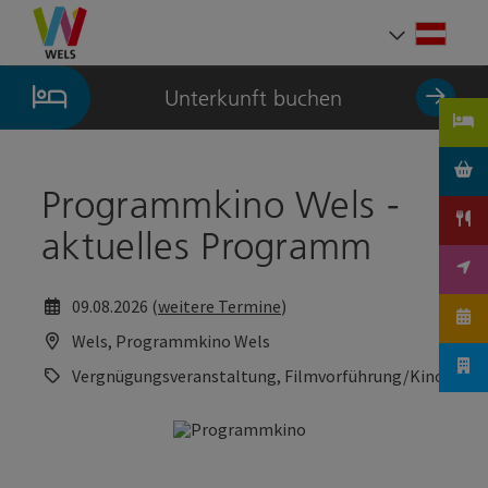
Accesskey
Accesskey
Accesskey
Zum Inhalt
Zur Navigation
Zum Seitenanfang
[0]
[1]
[2]
Deut
Sprach
Unterkunft buchen
Programmkino Wels -
aktuelles Programm
09.08.2026 (
weitere Termine
)
Wels, Programmkino Wels
Vergnügungsveranstaltung, Filmvorführung/Kino