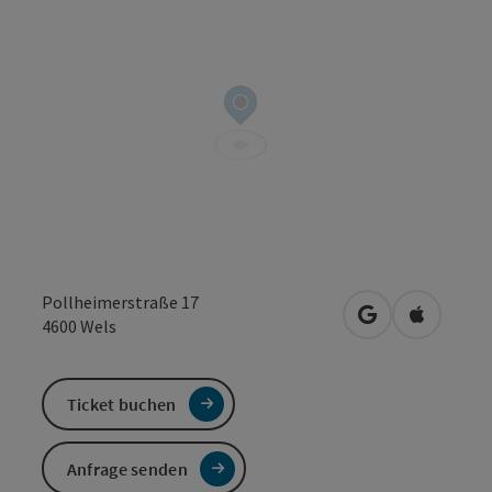
Pollheimerstraße 17
in Google Maps
in Apple 
4600
Wels
Ticket buchen
Anfrage senden