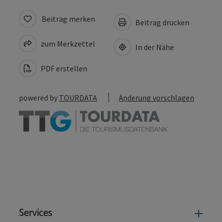
Beitrag merken
Beitrag drucken
zum Merkzettel
In der Nähe
PDF erstellen
powered by
TOURDATA
Änderung vorschlagen
Services
Serv