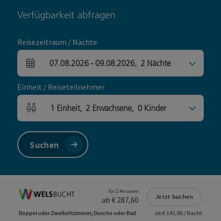
Verfügbarkeit abfragen
Reisezeitraum / Nächte
07.08.2026
-
09.08.2026
,
2
Nächte
An- und Abreisefelder
Einheit / Reiseteilnehmer
1
Einheit
,
2
Erwachsene
,
0
Kinder
Einheitenanzahl und Personenfelder
Suchen
für 2 Personen
Jetzt buchen
ab € 287,60
Doppel oder Zweibettzimmer, Dusche oder Bad
ab € 143,80 / Nacht