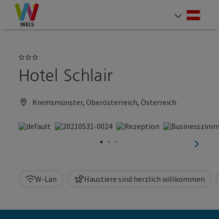
Accesskey
Accesskey
Accesskey
Zum Inhalt
Zur Navigation
Zum Seitenanfang
[0]
[1]
[2]
Deut
Sprach
3 Sterne
Hotel Schlair
Kremsmünster, Oberösterreich, Österreich
nächst
W-Lan
Haustiere sind herzlich willkommen