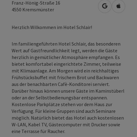
Franz-Hönig-Straße 16
in Google Map
in Apple
4550
Kremsmünster
Herzlich Wilkommen im Hotel Schlair!
Im familiengeführten Hotel Schlair, das besonderen
Wert auf Gastfreundlichkeit legt, werden die Gäste
herzlich in gemütlicher Atmosphäre empfangen. Es
bietet komfortabel eingerichtete Zimmer, teilweise
mit Klimaanlage. Am Morgen wird ein reichhaltiges
Frühstücksbuffet mit frischem Brot und Backwaren
aus der benachbarten Cafè-Konditorei serviert.
Darüber hinaus können unsere Gäste im Kaminstüberl
oder an der Selbstbedienungsbar entspannen.
Kostenlose Parkplätze stehen vor dem Haus zur
Verfügung. Für kleine Gruppen sind auch Seminare
möglich. Natürlich bietet das Hotel auch kostenlosen
W-LAN, Kabel TV, Gästecomputer mit Drucker sowie
eine Terrasse für Raucher.