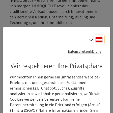
IMMOQUELLE – erschaffen für den Immobilienmarkt
von morgen. IMMOQUELLE revolutioniert das
traditionelle Verkaufsmodell durch Innovationen in
den Bereichen Medien, Unterhaltung, Bildung und
Technologie, um Ihre Immobilie mit
kompromisslosem Service-Erlebnis und großer
Reichweite zu verkaufen.Wir wissen, dass Potenzial in
Deuts
allem und jedem steckt. Aber um das zu entdecken,
Sprach
was offen vor uns liegt, verborgen, oder unentdeckt –
sei es in einer Person, einer Immobilie oder sogar
Datenschutzerklärung
einer ganzen Branche – müssen wir die Welt anders
betrachten. Etwas mehr.
Wir respektieren Ihre Privatsphäre
Wir, bei IMMOQUELLE, stärken das einzigartige
Wir möchten Ihnen gerne ein umfassendes Website-
Potenzial in jedem von uns, anstatt es zu
Erlebnis mit uneingeschränkten Funktionen
unterdrücken. Als Unternehmen, das inmitten von
ermöglichen (z.B. Chatbot, Suche), Zugriffe
Chaos und einer globalen Pandemie ...
analysieren sowie Inhalte personalisieren, wofür wir
Beschreibung vollständig anzeigen
Cookies verwenden. Vereinzelt kann eine
Datenübermittlung in ein Drittland erfolgen (Art. 49
(1) lit. a DSGVO). Nähere Informationen finden Sie in