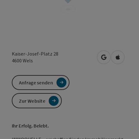
Kaiser-Josef-Platz 28
in Google Maps
in Apple 
4600
Wels
Anfrage senden
Zur Website
Ihr Erfolg. Belebt.