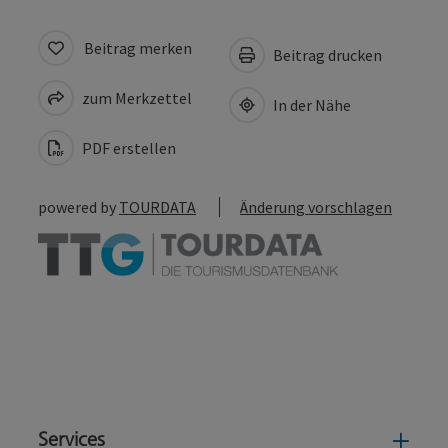
Beitrag merken
Beitrag drucken
zum Merkzettel
In der Nähe
PDF erstellen
powered by
TOURDATA
Änderung vorschlagen
Services
Serv