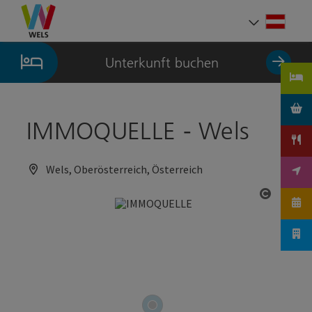
Accesskey
Accesskey
Accesskey
Zum Inhalt
Zur Navigation
Zum Seitenanfang
[0]
[1]
[2]
Deut
Sprach
Unterkunft buchen
IMMOQUELLE - Wels
Wels, Oberösterreich, Österreich
Copyrig