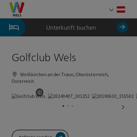
Accesskey
Accesskey
Accesskey
Zum Inhalt
Zur Navigation
Zum Seitenanfang
[0]
[1]
[2]
Deut
Sprach
Unterkunft buchen
Golfclub Wels
Weißkirchen an der Traun, Oberösterreich,
Österreich
©
Copyright öffnen
nächst