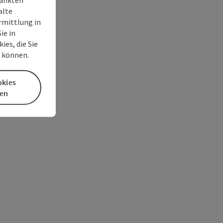
alte
rmittlung in
ie in
es, die Sie
n können.
okies
en