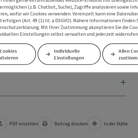
ermöglichen (z.B. Chatbot, Suche), Zugriffe analysieren sowie Inh
eren, wofür wir Cookies verwenden. Vereinzelt kann eine Datenübe
d erfolgen (Art. 49 (1) lit. a DSGVO). Nähere Informationen finden S
enschutzerklärung. Mit Ihrer Zustimmung akzeptieren Sie die Cooki
ividuellen Einstellungen selbst verwalten und jederzeit widerrufe
 Cookies
Individuelle
Allen Co
tivieren
Einstellungen
zustimm
PDF erstellen
Beitrag drucken
In der Nähe