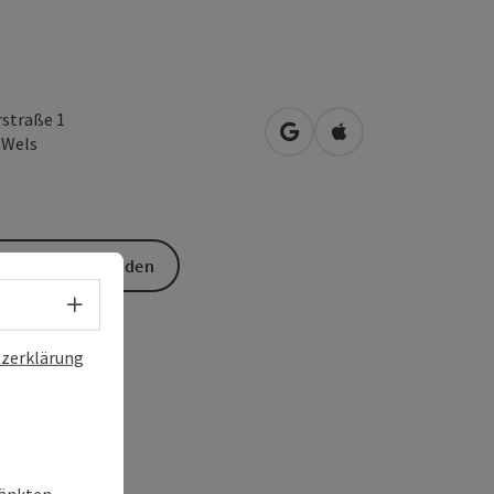
rstraße 1
in Google Maps öffnen
in Apple Maps öffn
0
Wels
Anfrage senden
Sprachwahl - Menü öffnen
zerklärung
ränkten