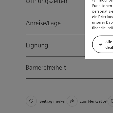
Öffnungszeiten
Funktionen 
personalisi
ein Drittlan
Anreise/Lage
unserer Dat
über die ind
Alle
Eignung
deak
Barrierefreiheit
Beitrag merken
zum Merkzettel