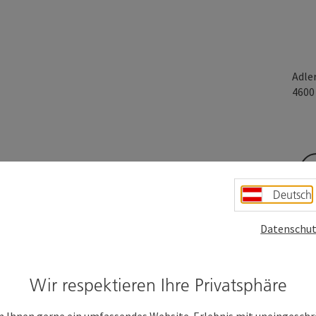
Adle
460
Deutsch
Datenschut
Wir respektieren Ihre Privatsphäre
 Ihnen gerne ein umfassendes Website-Erlebnis mit uneingesch