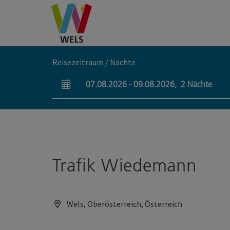
Accesskey
Accesskey
Accesskey
Zum Inhalt
Zur Navigation
Zum Seitenanfang
[0]
[1]
[2]
Reisezeitraum / Nächte
07.08.2026
-
09.08.2026
,
2
Nächte
An- und Abreisefelder
Trafik Wiedemann
Wels, Oberösterreich, Österreich