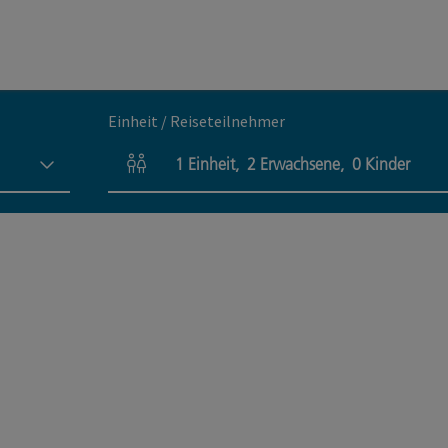
Einheit / Reiseteilnehmer
1
Einheit
,
2
Erwachsene
,
0
Kinder
Einheitenanzahl und Personenfelder