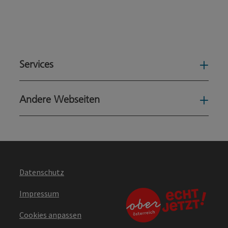
Services
Serv
Andere Webseiten
Ande
Datenschutz
Impressum
Cookies anpassen