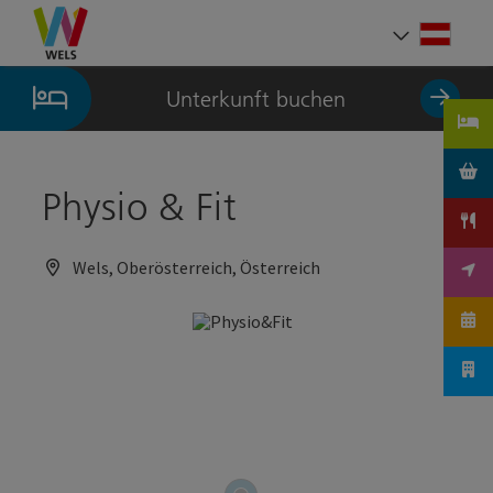
Accesskey
Accesskey
Accesskey
Zum Inhalt
Zur Navigation
Zum Seitenanfang
[0]
[1]
[2]
Deut
Sprach
Unterkunft buchen
Physio & Fit
Wels, Oberösterreich, Österreich