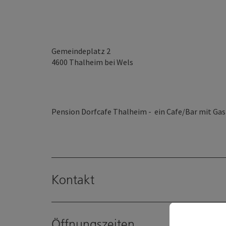
Gemeindeplatz 2
4600
Thalheim bei Wels
Pension Dorfcafe Thalheim - ein Cafe/Bar mit G
Kontakt
Öffnungszeiten