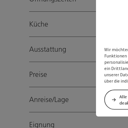
Küche
Ausstattung
Wir möchten
Funktionen 
personalisi
ein Drittlan
Preise
unserer Dat
über die ind
Alle
Anreise/Lage
deak
Eignung