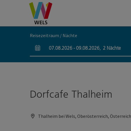
Accesskey
Accesskey
Accesskey
Zum Inhalt
Zur Navigation
Zum Seitenanfang
[0]
[1]
[2]
Reisezeitraum / Nächte
07.08.2026
-
09.08.2026
,
2
Nächte
An- und Abreisefelder
Dorfcafe Thalheim
Thalheim bei Wels, Oberösterreich, Österreic