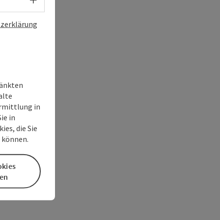
zerklärung
ränkten
alte
rmittlung in
ie in
es, die Sie
n können.
okies
en