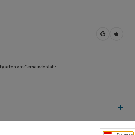
in Google Map
in Apple
astgarten am Gemeindeplatz