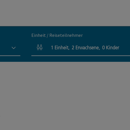
Einheit / Reiseteilnehmer
1
Einheit
,
2
Erwachsene
,
0
Kinder
Einheitenanzahl und Personenfelder
h