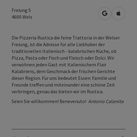
Freiung 5
in Google Map
in Apple
4600
Wels
Die Pizzeria Rustica die feine Trattoria in der Welser
Freiung, ist die Adresse für alle Liebhaber der
traditionellen Italienisch - kalabrischen Küche, ob
Pizza, Pasta oder Fisch und Fleisch oder Dolci. Wir
verwöhnen jeden Gast mit italienischem Flair
Kalabriens, dem Geschmack der frischen Gerichte
dieser Region. Für uns bedeutet Essen: Familie und
Freunde treffen und miteinander eine schöne Zeit
verbringen, genau das bieten wir im Rustica.
Seien Sie willkommen! Benevenuto!
Antonio Calamita