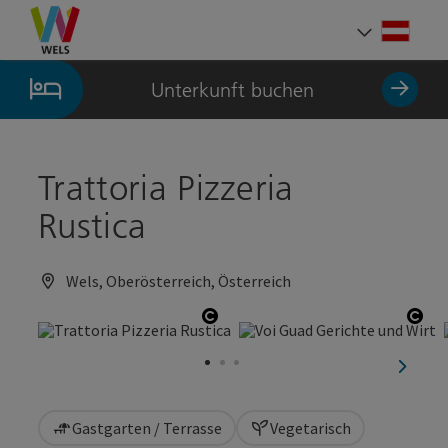
Accesskey
Accesskey
Accesskey
Zum Inhalt
Zur Navigation
Zum Seitenanfang
[0]
[1]
[2]
Deut
Sprach
Unterkunft buchen
Trattoria Pizzeria
Rustica
Wels, Oberösterreich, Österreich
Copyright öffnen
Cop
nächst
Gastgarten / Terrasse
Vegetarisch