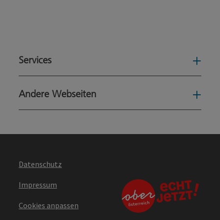
Services
Serv
Andere Webseiten
Ande
Datenschutz
Impressum
Cookies anpassen