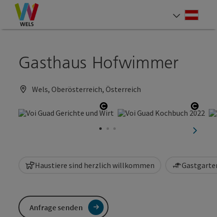
Accesskey
Accesskey
Accesskey
Zum Inhalt
Zur Navigation
Zum Seitenanfang
[0]
[1]
[2]
Deut
Sprach
Gasthaus Hofwimmer
Wels, Oberösterreich, Österreich
Copyright öffnen
Copyr
nächst
Haustiere sind herzlich willkommen
Gastgarten
Anfrage senden