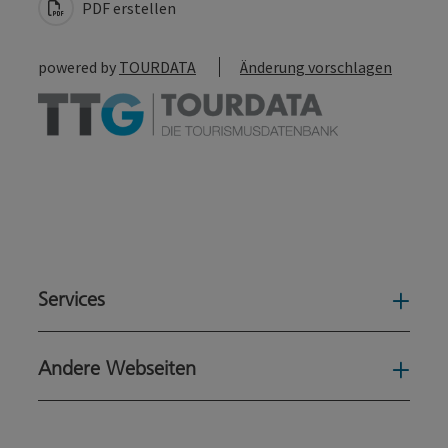
PDF erstellen
powered by
TOURDATA
Änderung vorschlagen
Services
Serv
Andere Webseiten
Ande