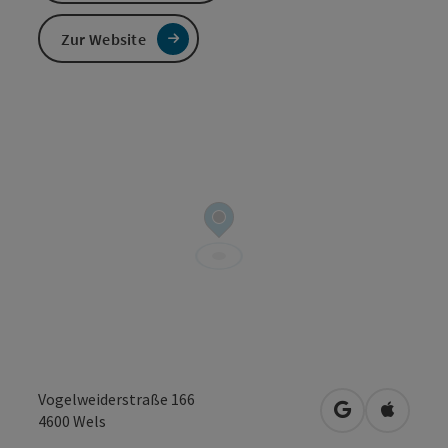
Zur Website
Vogelweiderstraße 166
in Google Map
in Apple
4600
Wels