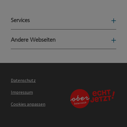
Services
Serv
Andere Webseiten
Ande
Datenschutz
Impressum
Cookies anpassen