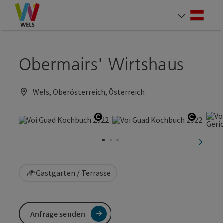
Accesskey
Accesskey
Accesskey
Zum Inhalt
Zur Navigation
Zum Seitenanfang
[0]
[1]
[2]
Deut
Sprach
Obermairs' Wirtshaus
Wels, Oberösterreich, Österreich
Copyright öffnen
Copyrig
nächst
Gastgarten / Terrasse
Anfrage senden