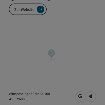
Zur Website
Wimpassinger Straße 100
in Google Map
in Apple
4600
Wels