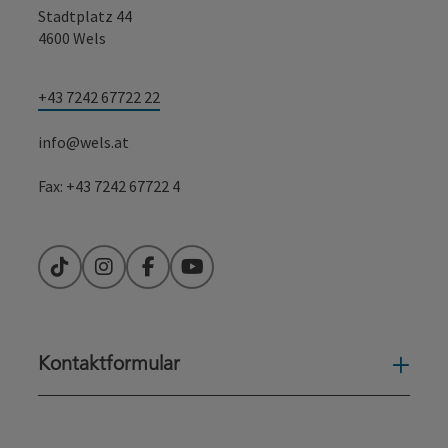
Stadtplatz 44
4600 Wels
+43 7242 67722 22
info@wels.at
Fax: +43 7242 67722 4
TikTok
Instagram
Facebook
YouTube
Kontaktformular
Konta