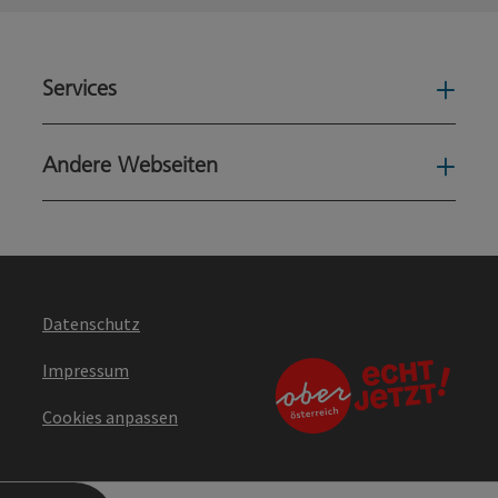
Services
Serv
Andere Webseiten
Ande
Datenschutz
Impressum
Cookies anpassen