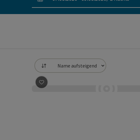
An- und Abreisefelder
Sortierung
Beitrag merken
: Biotop in Sattledt