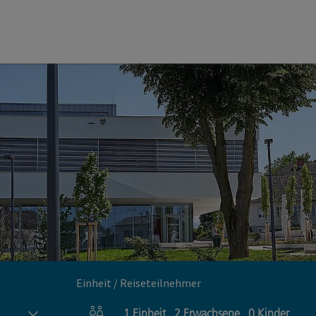
Einheit / Reiseteilnehmer
1
Einheit
,
2
Erwachsene
,
0
Kinder