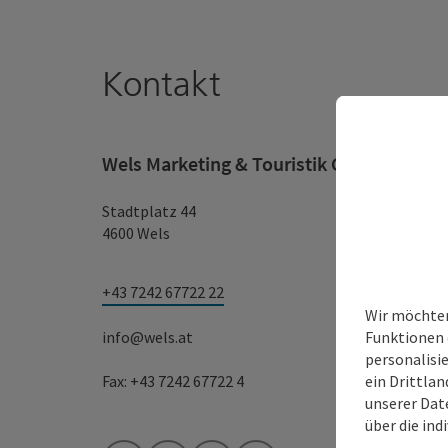
Kontakt
Wels Marketing & Touristik GmbH
Stadtplatz 44
4600 Wels
+43 7242 67722 22
Wir möchten
Funktionen 
info@wels.at
personalisi
ein Drittlan
Fax: +43 7242 67722 4
unserer Dat
über die ind