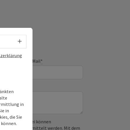
Sprachwahl - Menü öffnen
zerklärung
E-Mail
*
ränkten
alte
rmittlung in
ie in
es, die Sie
 verwendet. Dabei können
n können.
) an Google übermittelt werden. Mit dem