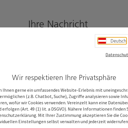
Ihre Nachricht
Deutsch
Felder mit
*
sind Pflichtfelder
Datenschut
Vorname
Nachname
Wir respektieren Ihre Privatsphäre
Unverbindliche Anfrage
*
 Ihnen gerne ein umfassendes Website-Erlebnis mit uneingesch
ermöglichen (z.B. Chatbot, Suche), Zugriffe analysieren sowie Inh
eren, wofür wir Cookies verwenden. Vereinzelt kann eine Datenübe
d erfolgen (Art. 49 (1) lit. a DSGVO). Nähere Informationen finden S
enschutzerklärung. Mit Ihrer Zustimmung akzeptieren Sie die Cooki
Zum Schutz vor Spam wird Google reCAPTCHA
ividuellen Einstellungen selbst verwalten und jederzeit widerrufe
personenbezogene Daten (z. B. die IP-Adresse