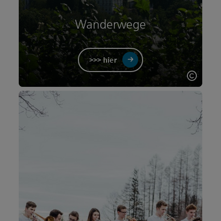
Wanderwege
>>> hier
Copyri