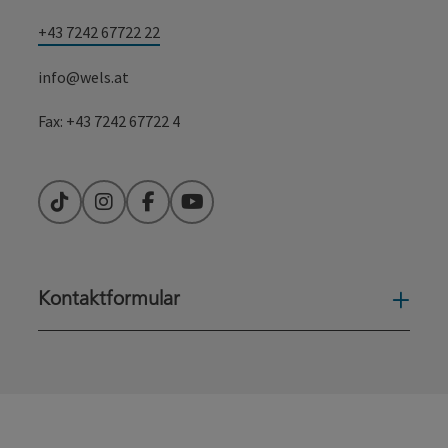
+43 7242 67722 22
info@wels.at
Fax: +43 7242 67722 4
TikTok
Instagram
Facebook
YouTube
Kontaktformular
Konta