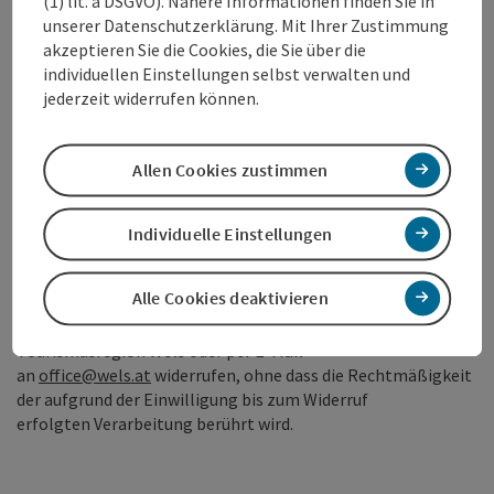
(1) lit. a DSGVO). Nähere Informationen finden Sie in
unserer Datenschutzerklärung. Mit Ihrer Zustimmung
akzeptieren Sie die Cookies, die Sie über die
individuellen Einstellungen selbst verwalten und
jederzeit widerrufen können.
Einwilligung
Ich stimme zu, dass meine persönlichen Daten durch die
Allen Cookies zustimmen
"Tourismusverband Region Wels, Stadtplatz 44, 4600 Wels"
automationsunterstützt verarbeitet werden, zum Zweck
der Zusendung von Informationsmaterial über die Business
Individuelle Einstellungen
Touristik Wels.
Alle Cookies deaktivieren
Diese Zustimmung kann ich jederzeit mittels Brief an die
Tourismusregion Wels oder per E-Mail
an
office@wels.at
widerrufen, ohne dass die Rechtmäßigkeit
der aufgrund der Einwilligung bis zum Widerruf
erfolgten Verarbeitung berührt wird.