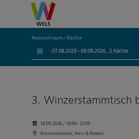
Accesskey
Accesskey
Accesskey
Zum Inhalt
Zur Navigation
Zum Seitenanfang
[0]
[1]
[2]
Reisezeitraum / Nächte
07.08.2026
-
09.08.2026
,
2
Nächte
An- und Abreisefelder
3. Winzerstammtisch 
18.09.2026 / 18:00- 22:00
Kremsmünster, Herz & Reben