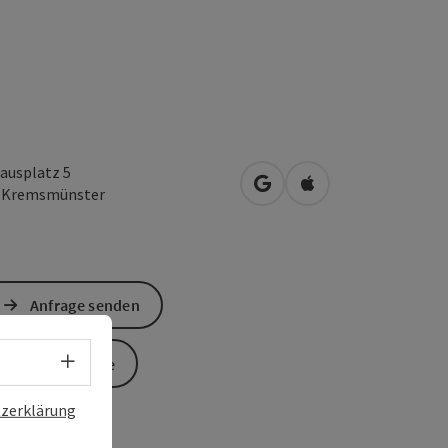
ausplatz 5
in Google Maps öffnen
in Apple Maps öffn
0
Kremsmünster
Anfrage senden
Sprachwahl - Menü öffnen
Zur Website
zerklärung