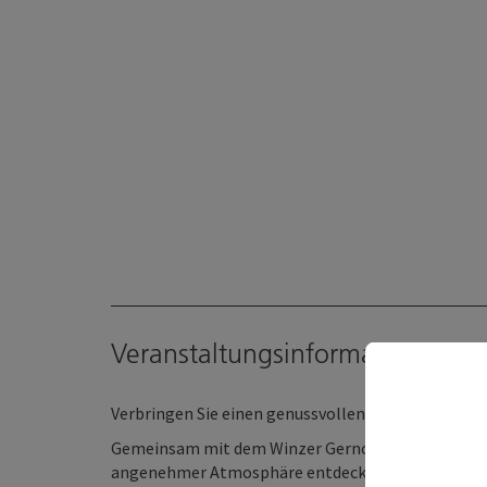
Veranstaltungsinformationen
Verbringen Sie einen genussvollen Abend rund um
Gemeinsam mit dem Winzer Gernot Temmel aus Sau
angenehmer Atmosphäre entdecken. Mit viel Leiden