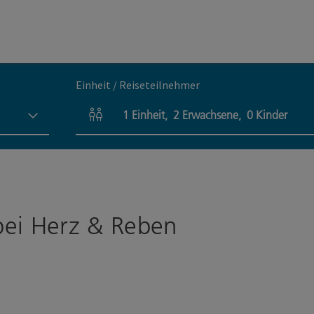
Einheit / Reiseteilnehmer
1
Einheit
,
2
Erwachsene
,
0
Kinder
Einheitenanzahl und Personenfelder
bei Herz & Reben