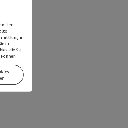
ränkten
alte
rmittlung in
ie in
es, die Sie
n können.
okies
en