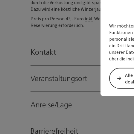
durch die Verkostung und gibt spannende Einblicke
Dazu wird eine köstliche Winzerjause serviert.
Preis pro Person 47,- Euro
inkl.
Weinproben und Ja
Reservierung erforderlich.
Wir möchten
Funktionen 
personalisi
ein Drittlan
Kontakt
unserer Dat
über die ind
Alle
Veranstaltungsort
deak
Anreise/Lage
Barrierefreiheit