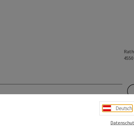
Rath
455
Deutsch
 das Thema Wein.
Datenschut
sal in der Südsteiermark ausgewählte Weine in
schaft, Witz und Fachwissen führt der Winzer persönlich