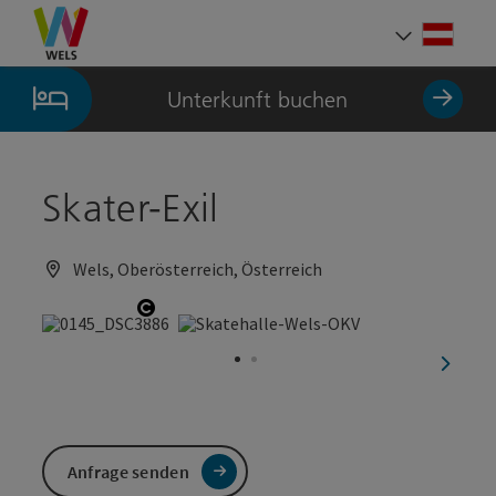
Accesskey
Accesskey
Accesskey
Zum Inhalt
Zur Navigation
Zum Seitenanfang
[0]
[1]
[2]
Deut
Sprach
Unterkunft buchen
Skater-Exil
Wels, Oberösterreich, Österreich
Copyright öffnen
nächst
Anfrage senden