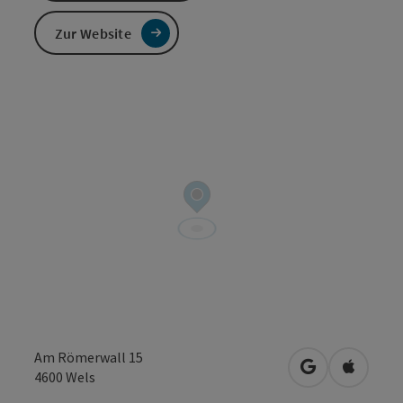
Zur Website
Am Römerwall 15
in Google Map
in Apple
4600
Wels