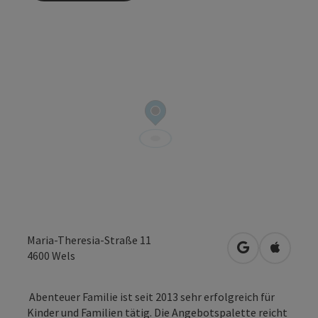
Maria-Theresia-Straße 11
in Google Map
in Apple
4600
Wels
Abenteuer Familie ist seit 2013 sehr erfolgreich für
Kinder und Familien tätig. Die Angebotspalette reicht