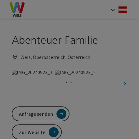
Accesskey
Accesskey
Accesskey
Zum Inhalt
Zur Navigation
Zum Seitenanfang
[0]
[1]
[2]
Deut
Sprach
Abenteuer Familie
Wels, Oberösterreich, Österreich
nächst
Anfrage senden
Zur Website