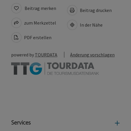
Beitrag merken
Beitrag drucken
zum Merkzettel
In der Nähe
PDF erstellen
powered by
TOURDATA
Änderung vorschlagen
Services
Serv