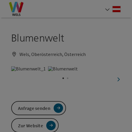
Accesskey
Accesskey
Accesskey
Zum Inhalt
Zur Navigation
Zum Seitenanfang
[0]
[1]
[2]
Deut
Sprach
Blumenwelt
Wels, Oberösterreich, Österreich
nächst
Anfrage senden
Zur Website