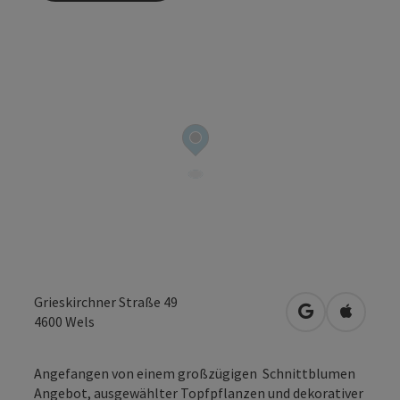
Grieskirchner Straße 49
in Google Map
in Apple
4600
Wels
Angefangen von einem großzügigen Schnittblumen
Angebot, ausgewählter Topfpflanzen und dekorativer