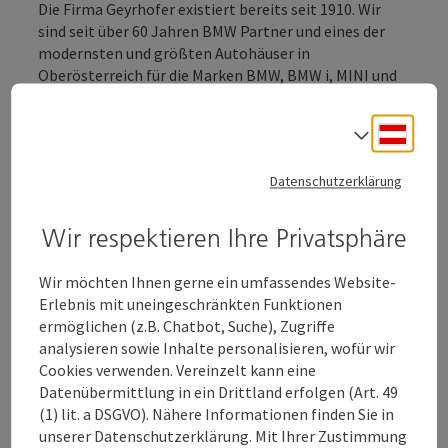
Die Firma Geyrhofer existiert bereits seit 1910. Wir
sind seit über 60 Jahren BMW Partner und eines der
modernsten und größten Autohäuser in
Oberösterreich für die Marken BMW, BMW i, MINI und
BMW Motorrad. Kunden schätzen unsere
Serviceleistungen, die allen Ansprüchen gerecht
Deuts
Sprach
werden.
Durch unsere bestens ausgebildeten Mitarbeiter
Datenschutzerklärung
garantieren wir hohe Professionalität in Service und
Verkauf. Wir legen Wert auf langjährige Erfahrung,
Wir respektieren Ihre Privatsphäre
regelmäßige Schulungen und die beste Ausbildung.
Wir bieten eine große Auswahl an Neu- und
Wir möchten Ihnen gerne ein umfassendes Website-
Vorführfahrzeugen, der Marken BMW, BMW i, MINI und
Erlebnis mit uneingeschränkten Funktionen
BMW Motorrad. Auf unserer 5000qm großen
ermöglichen (z.B. Chatbot, Suche), Zugriffe
Gebrauchtwagenausstellung finden Sie ständig rund
analysieren sowie Inhalte personalisieren, wofür wir
150 gut gepflegte Fahrzeuge aller ...
Cookies verwenden. Vereinzelt kann eine
Datenübermittlung in ein Drittland erfolgen (Art. 49
Beschreibung vollständig anzeigen
(1) lit. a DSGVO). Nähere Informationen finden Sie in
unserer Datenschutzerklärung. Mit Ihrer Zustimmung