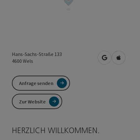
Hans-Sachs-Straße 133
in Google Maps
in Apple 
4600
Wels
Anfrage senden
Zur Website
HERZLICH WILLKOMMEN.