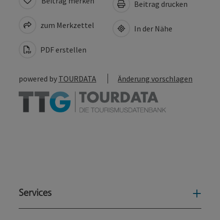
Beitrag merken
Beitrag drucken
zum Merkzettel
In der Nähe
PDF erstellen
powered by
TOURDATA
Änderung vorschlagen
Services
Serv