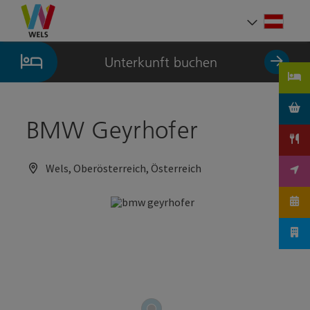
Accesskey
Accesskey
Accesskey
Zum Inhalt
Zur Navigation
Zum Seitenanfang
[0]
[1]
[2]
Deut
Sprach
Unterkunft buchen
BMW Geyrhofer
Wels, Oberösterreich, Österreich