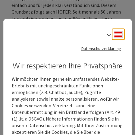
einfach und für jeden klar verständlich sind. Diesem
Grundsatz folgt auch HOFER. Seit mehr als 50 Jahren
konzentrieren wir uns auf das Wesentliche: Unser
ausgewähltes Sortiment an Produkten höchster
Qualität zum immer günstigsten HOFER Preis hat uns
Deuts
Sprach
auch das Vertrauen zigtausender Konsumentinnen
und Konsumenten eingebracht und uns so zu
Datenschutzerklärung
Österreichs beliebtestem Lebensmittelhändler
gemacht. Dabei stellen wir den Menschen klar in den
Wir respektieren Ihre Privatsphäre
Mittelpunkt unseres unternehmerischen Handelns.
Das gilt für Kundinnen und Kunden genauso wie für
Mitarbeiterinnen und Mitarbeiter und
Wir möchten Ihnen gerne ein umfassendes Website-
Geschäftspartner. Und diesen Weg wollen wir auch
Erlebnis mit uneingeschränkten Funktionen
zukünftig weiter gehen.
ermöglichen (z.B. Chatbot, Suche), Zugriffe
analysieren sowie Inhalte personalisieren, wofür wir
Cookies verwenden. Vereinzelt kann eine
Datenübermittlung in ein Drittland erfolgen (Art. 49
(1) lit. a DSGVO). Nähere Informationen finden Sie in
unserer Datenschutzerklärung. Mit Ihrer Zustimmung
Kontakt
akzeptieren Sie die Cookies, die Sie über die