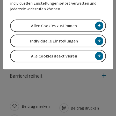
individuellen Einstellungen selbst verwalten und
jederzeit widerrufen können.
Öffnungszeiten
Allen Cookies zustimmen
Anreise/Lage
Individuelle Einstellungen
Preise
Alle Cookies deaktivieren
Eignung
Barrierefreiheit
Beitrag merken
Beitrag drucken