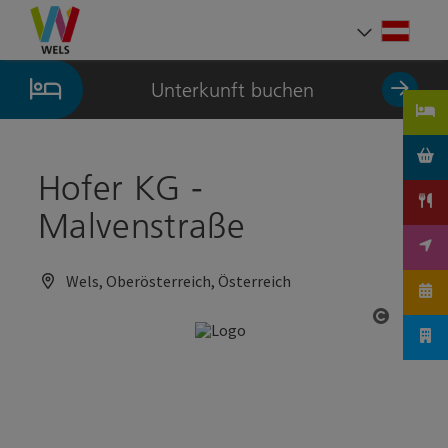
Accesskey
Accesskey
Accesskey
Zum Inhalt
Zur Navigation
Zum Seitenanfang
[0]
[1]
[2]
Deut
Sprach
Unterkunft buchen
Hofer KG -
Malvenstraße
Wels, Oberösterreich, Österreich
Copyrig