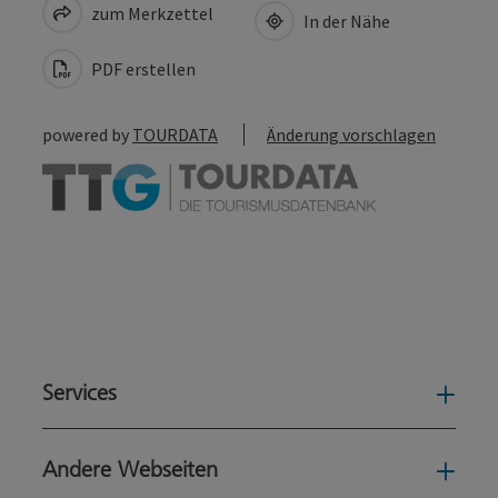
zum Merkzettel
In der Nähe
PDF erstellen
powered by
TOURDATA
Änderung vorschlagen
Services
Serv
Andere Webseiten
Ande