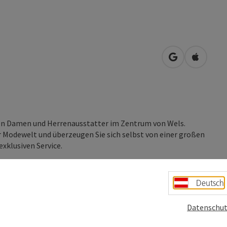
in Google Map
in Apple
n Damen und Herrenausstatter im Zentrum von Wels.
r Modewelt und überzeugen Sie sich selbst von einer großen
xklusiven Service.
Deutsch
Datenschut