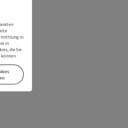
ränkten
alte
rmittlung in
ie in
es, die Sie
n können.
okies
en