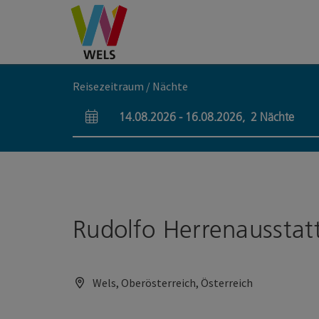
Accesskey
Accesskey
Accesskey
Zum Inhalt
Zur Navigation
Zum Seitenanfang
[0]
[1]
[2]
Reisezeitraum / Nächte
14.08.2026
-
16.08.2026
,
2
Nächte
An- und Abreisefelder
Rudolfo Herrenausstat
Wels, Oberösterreich, Österreich