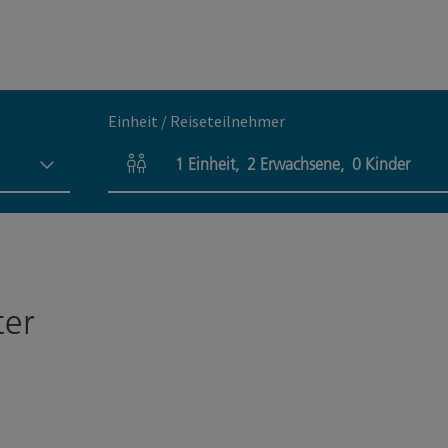
Einheit / Reiseteilnehmer
1
Einheit
,
2
Erwachsene
,
0
Kinder
Einheitenanzahl und Personenfelder
ter