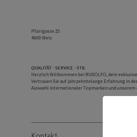
Pfarrgasse 25
4600
Wels
QUALITÄT - SERVICE - STIL
Herzlich Willkommen bei RUDOLFO, dem exklusive
Vertrauen Sie auf jahrzehntelange Erfahrung in de
Auswahl internationaler Topmarken und unserem e
Kontakt