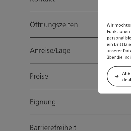
Öffnungszeiten
Wir möchten
Funktionen 
personalisi
ein Drittlan
Anreise/Lage
unserer Dat
über die ind
Alle
Preise
deak
Eignung
Barrierefreiheit