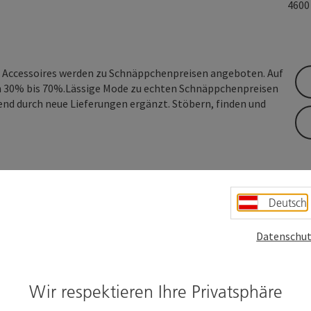
460
e Accessoires werden zu Schnäppchenpreisen angeboten. Auf
on 30% bis 70%.Lässige Mode zu echten Schnäppchenpreisen
fend durch neue Lieferungen ergänzt. Stöbern, finden und
Deutsch
Datenschut
Wir respektieren Ihre Privatsphäre