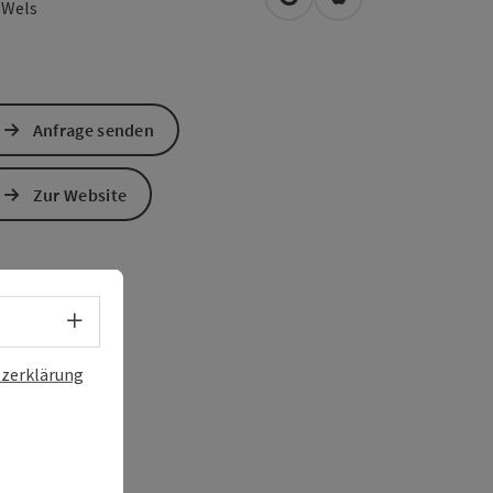
in Google Maps öffnen
in Apple Maps öffn
0
Wels
Anfrage senden
Zur Website
Sprachwahl - Menü öffnen
zerklärung