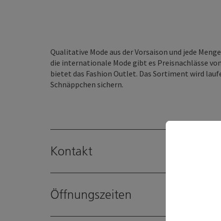
Qualitative Mode aus der Vorsaison und jede Meng
die internationale Mode gibt es Preisnachlässe v
bietet das Fashion Outlet. Das Sortiment wird lau
Schnäppchen sichern.
Kontakt
Öffnungszeiten