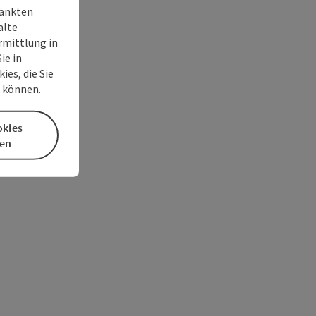
ränkten
alte
rmittlung in
ie in
es, die Sie
n können.
okies
en