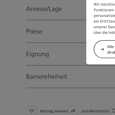
Wir möchten
Anreise/Lage
Funktionen 
personalisi
ein Drittlan
unserer Dat
Preise
über die ind
Alle
deak
Eignung
Barrierefreiheit
Beitrag merken
zum Merkzettel