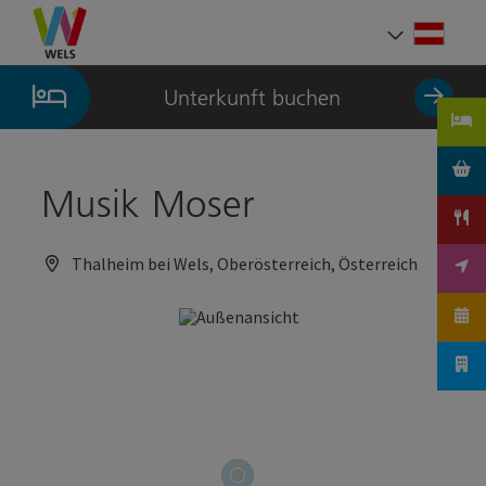
Accesskey
Accesskey
Accesskey
Zum Inhalt
Zur Navigation
Zum Seitenanfang
[0]
[1]
[2]
Deut
Sprach
Unterkunft buchen
Musik Moser
Thalheim bei Wels, Oberösterreich, Österreich