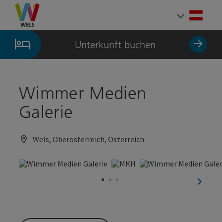
Accesskey
Accesskey
Accesskey
Zum Inhalt
Zur Navigation
Zum Seitenanfang
[0]
[1]
[2]
Deut
Sprach
Unterkunft buchen
Wimmer Medien
Galerie
Wels, Oberösterreich, Österreich
nächst