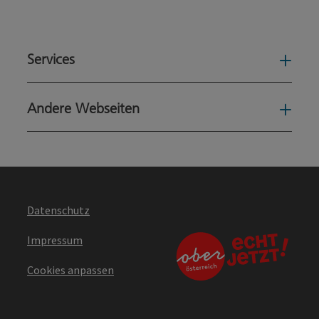
Services
Serv
Andere Webseiten
Ande
Datenschutz
Impressum
Cookies anpassen