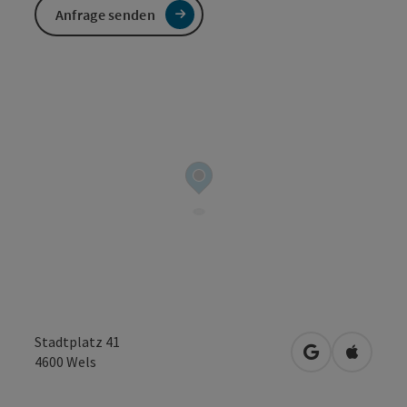
Anfrage senden
Stadtplatz 41
in Google Map
in Apple
4600
Wels