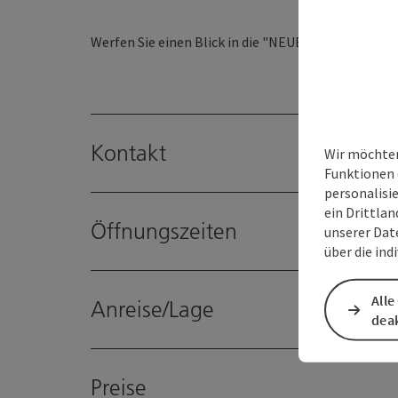
Werfen Sie einen Blick in die "NEUE GALERIE NÖFA"
Kontakt
Wir möchten
Funktionen 
personalisi
ein Drittlan
Öffnungszeiten
unserer Dat
über die ind
Alle
Anreise/Lage
deak
Preise