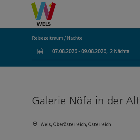
Accesskey
Accesskey
Accesskey
Zum Inhalt
Zur Navigation
Zum Seitenanfang
[0]
[1]
[2]
Reisezeitraum / Nächte
07.08.2026
-
09.08.2026
,
2
Nächte
An- und Abreisefelder
Galerie Nöfa in der A
Wels, Oberösterreich, Österreich