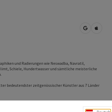
in Google Map
in Apple
raphiken und Radierungen wie Neswadba, Navratil,
Klimt, Schiele, Hundertwasser und sämtliche meisterliche
.
tter bedeutendster zeitgenössischer Künstler aus 7 Länder
g 9-12 Uhr