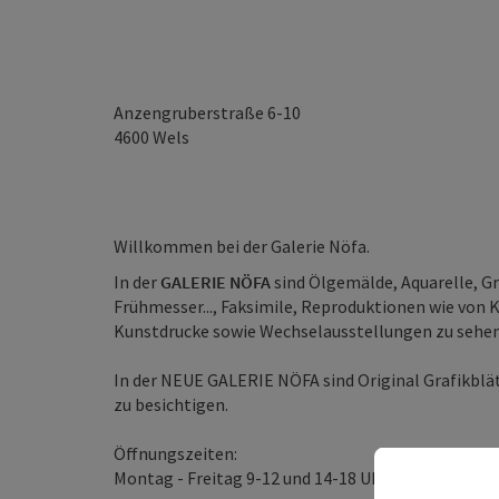
Anzengruberstraße 6-10
4600
Wels
Willkommen bei der Galerie Nöfa.
In der
GALERIE NÖFA
sind Ölgemälde, Aquarelle, G
Frühmesser..., Faksimile, Reproduktionen wie von 
Kunstdrucke sowie Wechselausstellungen zu sehen
In der NEUE GALERIE NÖFA sind Original Grafikblä
zu besichtigen.
Öffnungszeiten:
Montag - Freitag 9-12 und 14-18 Uhr, sowie Samsta