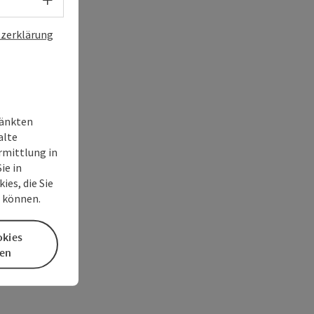
zerklärung
ränkten
alte
rmittlung in
ie in
es, die Sie
n können.
okies
en