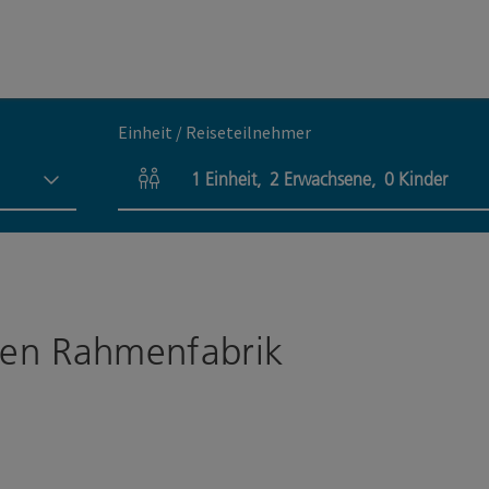
Einheit / Reiseteilnehmer
1
Einheit
,
2
Erwachsene
,
0
Kinder
Einheitenanzahl und Personenfelder
lten Rahmenfabrik