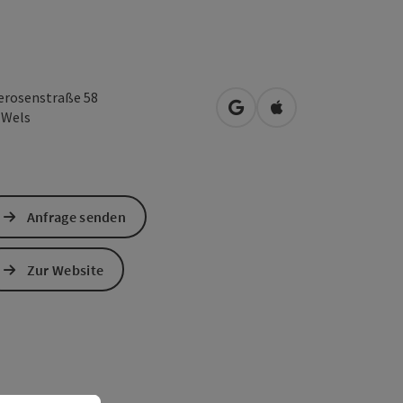
erosenstraße 58
in Google Maps öffnen
in Apple Maps öffn
0
Wels
Anfrage senden
Zur Website