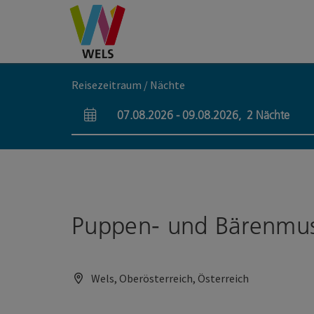
Accesskey
Accesskey
Accesskey
Zum Inhalt
Zur Navigation
Zum Seitenanfang
[0]
[1]
[2]
Reisezeitraum / Nächte
07.08.2026
-
09.08.2026
,
2
Nächte
An- und Abreisefelder
Puppen- und Bärenm
Wels, Oberösterreich, Österreich