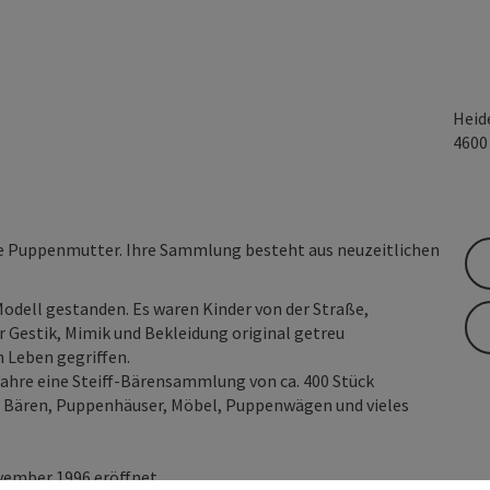
Heid
460
olle Puppenmutter. Ihre Sammlung besteht aus neuzeitlichen
Modell gestanden. Es waren Kinder von der Straße,
er Gestik, Mimik und Bekleidung original getreu
 Leben gegriffen.
Jahre eine Steiff-Bärensammlung von ca. 400 Stück
n, Bären, Puppenhäuser, Möbel, Puppenwägen und vieles
ber 1996 eröffnet. ...