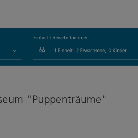
Einheit / Reiseteilnehmer
1
Einheit
,
2
Erwachsene
,
0
Kinder
Einheitenanzahl und Personenfelder
useum "Puppenträume"