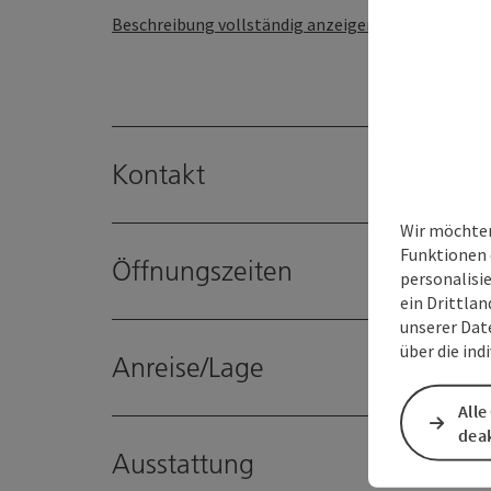
Beschreibung vollständig anzeigen
Kontakt
Wir möchten
Funktionen 
Öffnungszeiten
personalisi
ein Drittlan
unserer Dat
über die ind
Anreise/Lage
Alle
deak
Ausstattung