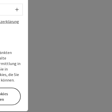
Sprachwahl - Menü öffnen
zerklärung
ränkten
alte
rmittlung in
ie in
es, die Sie
n können.
okies
en