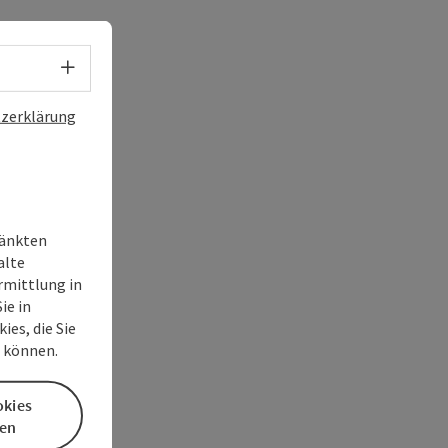
Sprachwahl - Menü öffnen
zerklärung
ränkten
alte
rmittlung in
ie in
es, die Sie
n können.
okies
en