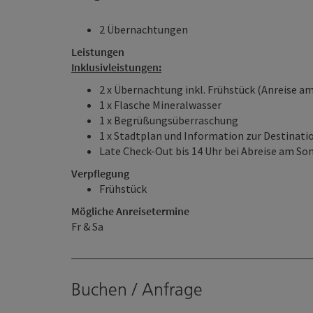
2 Übernachtungen
Leistungen
Inklusivleistungen:
2 x Übernachtung inkl. Frühstück (Anreise a
1 x Flasche Mineralwasser
1 x Begrüßungsüberraschung
1 x Stadtplan und Information zur Destinati
Late Check-Out bis 14 Uhr bei Abreise am So
Verpflegung
Frühstück
Mögliche Anreisetermine
Fr & Sa
Buchen / Anfrage