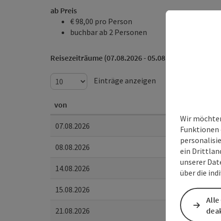
ab Preis
€ 98,00 pro Person
buchbar ab 2 Personen
Reisezeiträume (07.08.2026 - 05.08.2028)
Einträge anzeigen
von
Wir möchten
07.08.2026
Funktionen 
personalisi
08.08.2026
ein Drittlan
unserer Dat
14.08.2026
über die ind
15.08.2026
Alle
deak
21.08.2026