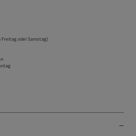
m Freitag oder Samstag)
on
nntag