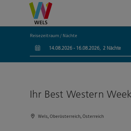
Accesskey
Accesskey
Accesskey
Zum Inhalt
Zur Navigation
Zum Seitenanfang
[0]
[1]
[2]
Reisezeitraum / Nächte
14.08.2026
-
16.08.2026
,
2
Nächte
An- und Abreisefelder
Ihr Best Western Wee
Wels, Oberösterreich, Österreich