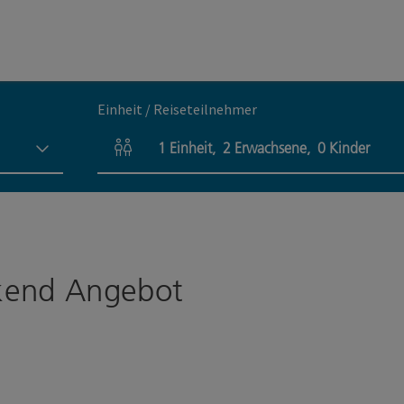
Einheit / Reiseteilnehmer
1
Einheit
,
2
Erwachsene
,
0
Kinder
Einheitenanzahl und Personenfelder
kend Angebot