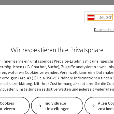
Deutsch
Datenschut
Wir respektieren Ihre Privatsphäre
bis
 Ihnen gerne ein umfassendes Website-Erlebnis mit uneingesch
07.08.2026
ermöglichen (z.B. Chatbot, Suche), Zugriffe analysieren sowie Inh
eren, wofür wir Cookies verwenden. Vereinzelt kann eine Datenübe
08.08.2026
d erfolgen (Art. 49 (1) lit. a DSGVO). Nähere Informationen finden S
enschutzerklärung. Mit Ihrer Zustimmung akzeptieren Sie die Cooki
14.08.2026
ividuellen Einstellungen selbst verwalten und jederzeit widerrufe
15.08.2026
 Cookies
Individuelle
Allen Co
tivieren
Einstellungen
zustimm
21.08.2026