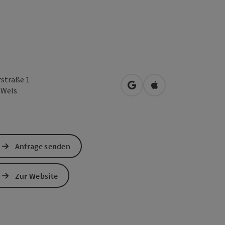
rstraße 1
in Google Maps öffnen
in Apple Maps öffn
0
Wels
Anfrage senden
Zur Website