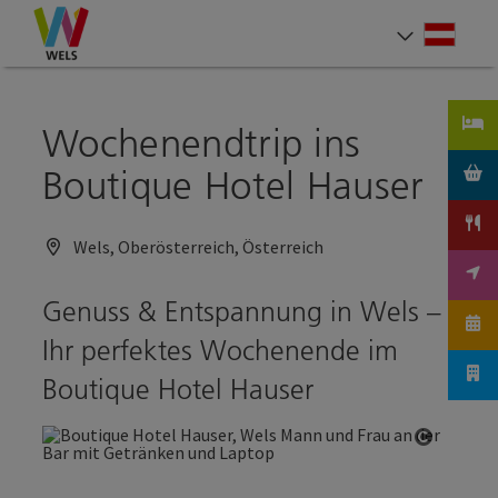
Accesskey
Accesskey
Accesskey
Zum Inhalt
Zur Navigation
Zum Seitenanfang
[0]
[1]
[2]
Deut
Sprach
Wochenendtrip ins
Boutique Hotel Hauser
Wels, Oberösterreich, Österreich
Genuss & Entspannung in Wels –
Ihr perfektes Wochenende im
Boutique Hotel Hauser
Copyrig