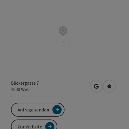
Bäckergasse 7
in Google Maps
in Apple 
4600
Wels
Anfrage senden
Zur Website