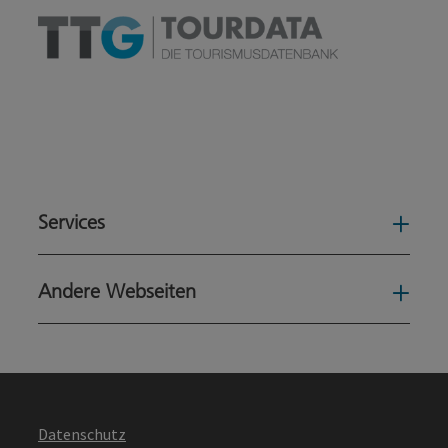
Services
Serv
Andere Webseiten
Ande
Datenschutz