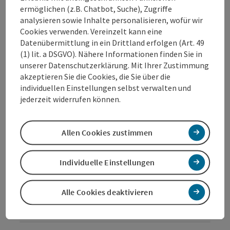
Reisezeiträume (07.08.2026 - 06.08.2028)
ermöglichen (z.B. Chatbot, Suche), Zugriffe
analysieren sowie Inhalte personalisieren, wofür wir
Einträge anzeigen
Cookies verwenden. Vereinzelt kann eine
Datenübermittlung in ein Drittland erfolgen (Art. 49
(1) lit. a DSGVO). Nähere Informationen finden Sie in
von
bis
unserer Datenschutzerklärung. Mit Ihrer Zustimmung
akzeptieren Sie die Cookies, die Sie über die
07.08.2026
07.08.2026
individuellen Einstellungen selbst verwalten und
jederzeit widerrufen können.
08.08.2026
08.08.2026
09.08.2026
09.08.2026
Allen Cookies zustimmen
14.08.2026
14.08.2026
Individuelle Einstellungen
15.08.2026
15.08.2026
16.08.2026
16.08.2026
Alle Cookies deaktivieren
21.08.2026
21.08.2026