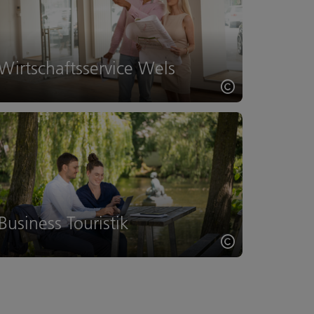
Wirtschaftsservice Wels
Copyright öff
Business Touristik
Copyright öff
ght öffnen