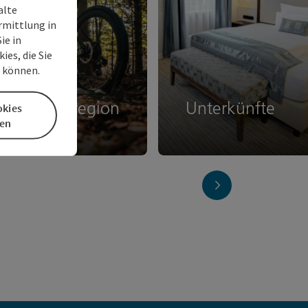
alte
rmittlung in
ie in
es, die Sie
n können.
- und Radregion
Unterkünfte
okies
en
nächstes Element