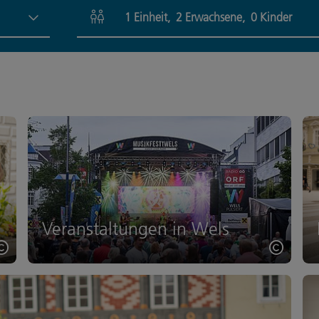
1
Einheit
,
2
Erwachsene
,
0
Kinder
Einheitenanzahl und Personenfelder
Veranstaltungen in Wels
Copyright öffnen
Copyri