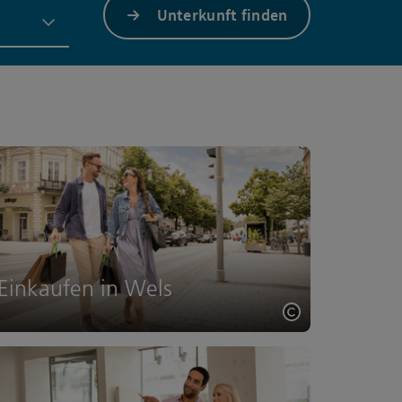
Unterkunft finden
Einkaufen in Wels
ght öffnen
Copyright öff