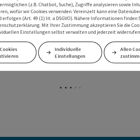
ermöglichen (z.B. Chatbot, Suche), Zugriffe analysieren sowie Inh
eren, wofür wir Cookies verwenden. Vereinzelt kann eine Datenübe
d erfolgen (Art. 49 (1) lit. a DSGVO). Nähere Informationen finden S
enschutzerklärung. Mit Ihrer Zustimmung akzeptieren Sie die Cooki
ividuellen Einstellungen selbst verwalten und jederzeit widerrufe
Kulturtipps
Rennrad
 Cookies
Individuelle
Allen Co
tivieren
Einstellungen
zustimm