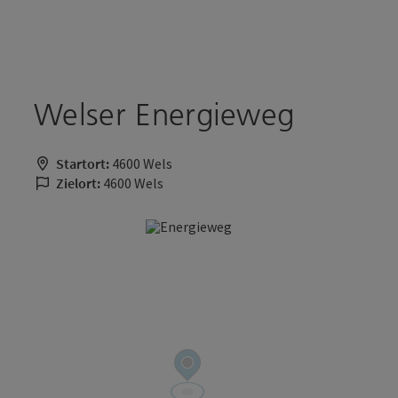
Accesskey
Accesskey
Zum Inhalt
Zum Seitenanfang
[0]
[2]
Welser Energieweg
Startort:
4600 Wels
Zielort:
4600 Wels