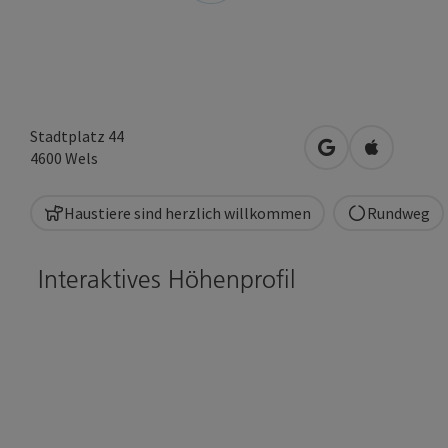
Stadtplatz 44
in Google Maps 
in Apple M
4600
Wels
Haustiere sind herzlich willkommen
Rundweg
Interaktives Höhenprofil