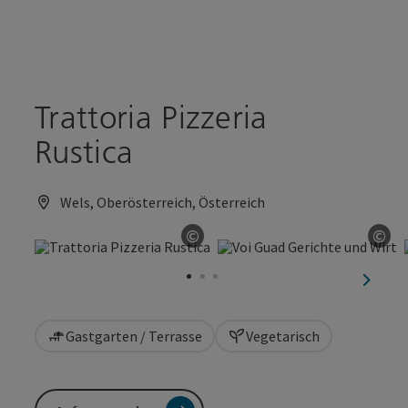
Accesskey
Accesskey
Zum Inhalt
Zum Seitenanfang
[0]
[2]
Trattoria Pizzeria
Rustica
Wels, Oberösterreich, Österreich
©
©
Copyright öffnen
Cop
nächst
Gastgarten / Terrasse
Vegetarisch