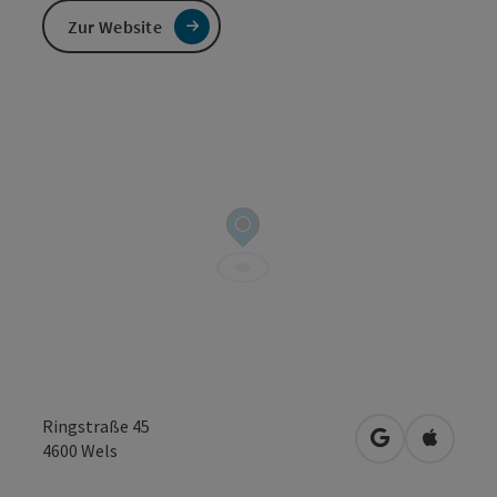
Zur Website
Ringstraße 45
in Google Map
in Apple
4600
Wels