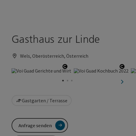
Accesskey
Accesskey
Zum Inhalt
Zum Seitenanfang
[0]
[2]
Gasthaus zur Linde
Wels, Oberösterreich, Österreich
Copyright öffnen
Copyr
nächst
Gastgarten / Terrasse
Anfrage senden