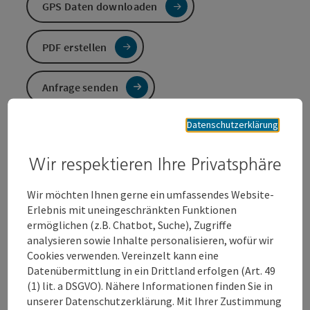
GPS Daten downloaden
PDF erstellen
Anfrage senden
Datenschutzerklärung
Zur Website
Wir respektieren Ihre Privatsphäre
Erkunden Sie Wels und seine Sehenswürdigkeiten!
Wir möchten Ihnen gerne ein umfassendes Website-
Auf diesem Rundgang kommen Sie an den wichtigsten
Erlebnis mit uneingeschränkten Funktionen
Bauwerken und Denkmälern der Welser Innenstadt
ermöglichen (z.B. Chatbot, Suche), Zugriffe
vorbei. Sie passieren das Welser Wahrzeichen, den
analysieren sowie Inhalte personalisieren, wofür wir
Ledererturm, spazieren durch den Pollheimerpark, die
Cookies verwenden. Vereinzelt kann eine
Freiung und den Burggarten und können die
Datenübermittlung in ein Drittland erfolgen (Art. 49
wunderschönen Fenster der Stadtpfarrkirche
(1) lit. a DSGVO). Nähere Informationen finden Sie in
bewundern. Verweilen Sie am Zwinger, gleich neben
unserer Datenschutzerklärung. Mit Ihrer Zustimmung