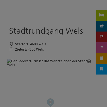
Accesskey
Accesskey
Zum Inhalt
Zum Seitenanfang
[0]
[2]
Stadtrundgang Wels
Startort:
4600 Wels
Zielort:
4600 Wels
Copyrigh