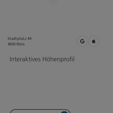
Stadtplatz 44
in Google Maps 
in Apple M
4600
Wels
Interaktives Höhenprofil