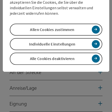
dem Wasserturm und schlendern sie durch die
akzeptieren Sie die Cookies, die Sie über die
verwinkelten Gassen der Welser Altstadt.
individuellen Einstellungen selbst verwalten und
jederzeit widerrufen können.
Eine kleine Pause oder Stärkung zwischendurch? Hier
laden die Kaffeehäuser und Gastgärten der Innenstadt
zu einem Besuch ein.
Allen Cookies zustimmen
Individuelle Einstellungen
Tour und Routeninformationen
Alle Cookies deaktivieren
An der Strecke
Anreise/Lage
Eignung