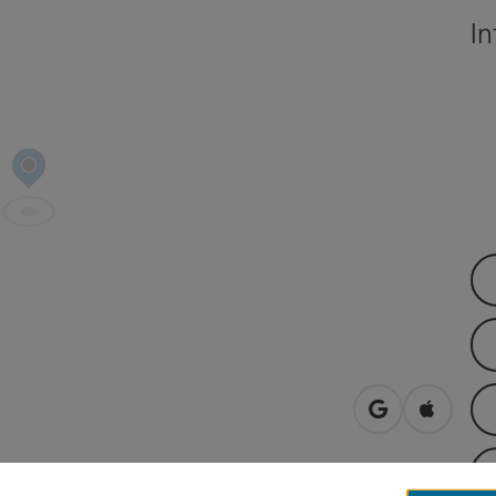
In
in Google Map
in Apple