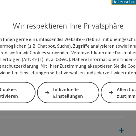
Datenschut
entlang der Traun. Im Osten überquert man diese über die
Wir respektieren Ihre Privatsphäre
g.
ecke.
 Ihnen gerne ein umfassendes Website-Erlebnis mit uneingesch
ermöglichen (z.B. Chatbot, Suche), Zugriffe analysieren sowie Inh
eren, wofür wir Cookies verwenden. Vereinzelt kann eine Datenübe
d erfolgen (Art. 49 (1) lit. a DSGVO). Nähere Informationen finden S
enschutzerklärung. Mit Ihrer Zustimmung akzeptieren Sie die Cooki
ividuellen Einstellungen selbst verwalten und jederzeit widerrufe
 Cookies
Individuelle
Allen Co
tivieren
Einstellungen
zustimm