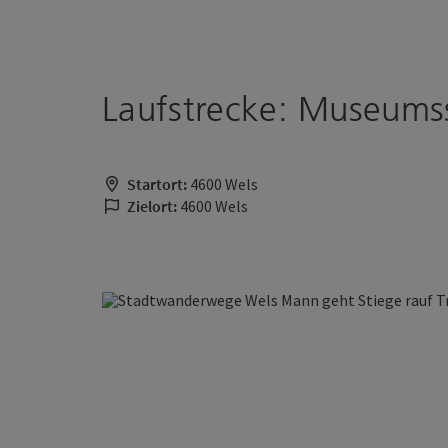
Accesskey
Accesskey
Zum Inhalt
Zum Seitenanfang
[0]
[2]
Laufstrecke: Museums
Startort:
4600 Wels
Zielort:
4600 Wels