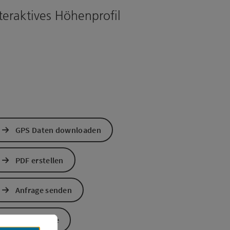
teraktives Höhenprofil
GPS Daten downloaden
PDF erstellen
Anfrage senden
s öffnen
 Maps öffnen
Zur Website