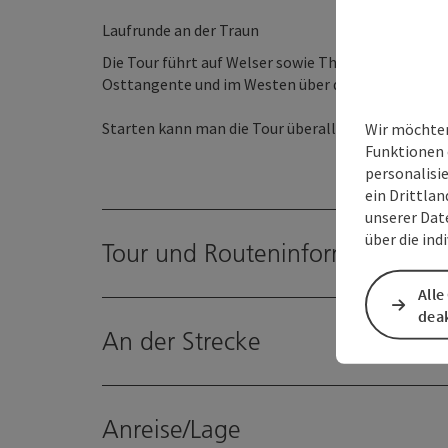
​Laufrunde an der Traun
Die Tour führt auf Welser sowie Thalheimer Seite 
Osttangente und im Westen über den Museumsste
​Starten kann man die Tour überall entlang der Str
Wir möchten
Funktionen 
personalisi
ein Drittlan
unserer Dat
über die ind
Tour und Routeninformationen
Alle
deak
An der Strecke
Anreise/Lage