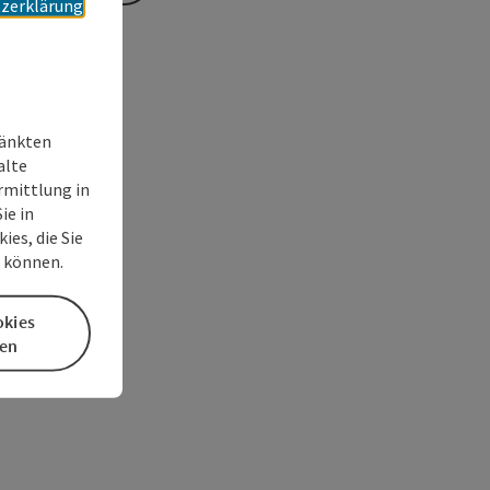
zerklärung
ränkten
alte
rmittlung in
ie in
es, die Sie
n können.
okies
en