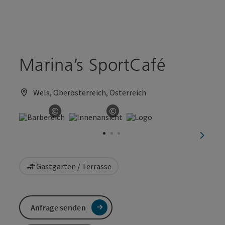
Accesskey
Accesskey
Zum Inhalt
Zum Seitenanfang
[0]
[2]
Marina’s SportCafé
Wels, Oberösterreich, Österreich
©
©
Copyright öffnen
Copyright öffnen
nächst
Gastgarten / Terrasse
Anfrage senden