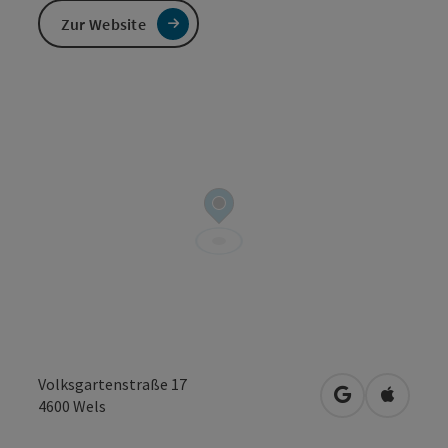
Zur Website
Volksgartenstraße 17
in Google Map
in Apple
4600
Wels