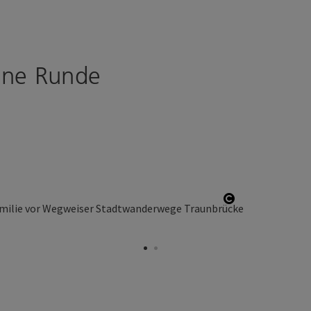
üne Runde
Copyright öff