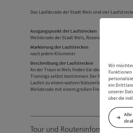
Das Laufdorado der Stadt Wels sind vier Laufstreck
Ausgangspunkt der Laufstrecken
Welldorado der Stadt Wels, Rosenauerstr. 70
Markierung der Laufstrecken
nach jedem Kilometer
Beschreibung der Laufstrecken
Wir möchten
An der Traun in Wels finden Sie ideale Laufstrecke
Funktionen 
Trainings selbst bestimmen. Der Wald bietet Ihne
personalisi
Laufen zu einem wahren Naturerlebnis werden. Be
ein Drittlan
Welldorado mit einem großen Freizeit- und Erhol
unserer Dat
über die ind
Alle
deak
Tour und Routeninformationen