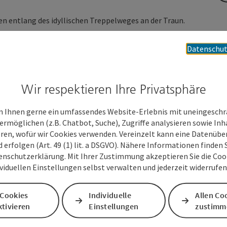
en entlang des idyllischen Treppelweges an der Traun.
Datenschut
Wir respektieren Ihre Privatsphäre
 Ihnen gerne ein umfassendes Website-Erlebnis mit uneingesch
n. Durch das ebene Gelände können Sie die Intensität Ihres
ermöglichen (z.B. Chatbot, Suche), Zugriffe analysieren sowie Inh
n in den Sommermonaten Schutz vor Hitze und lässt das
eren, wofür wir Cookies verwenden. Vereinzelt kann eine Datenübe
im Ausgangspunkt finden Sie neben Parkmöglichkeiten das
d erfolgen (Art. 49 (1) lit. a DSGVO). Nähere Informationen finden S
ungsangebot, die ideale Ergänzung zum Laufen.
enschutzerklärung. Mit Ihrer Zustimmung akzeptieren Sie die Cooki
ividuellen Einstellungen selbst verwalten und jederzeit widerrufe
 Cookies
Individuelle
Allen Co
tivieren
Einstellungen
zustimm