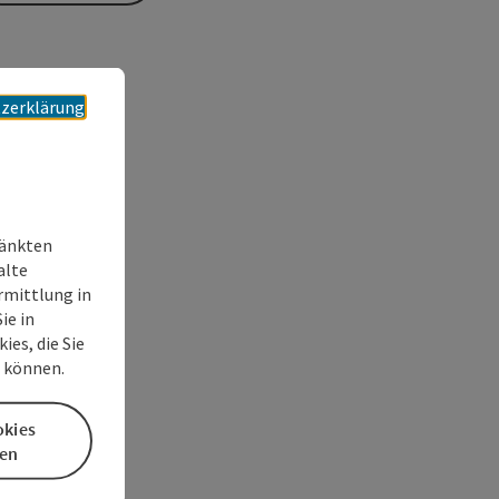
zerklärung
ränkten
alte
rmittlung in
ie in
es, die Sie
n können.
okies
en