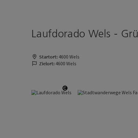
Accesskey
Accesskey
Zum Inhalt
Zum Seitenanfang
[0]
[2]
Laufdorado Wels - Gr
Startort:
4600 Wels
Zielort:
4600 Wels
Copyright öffnen