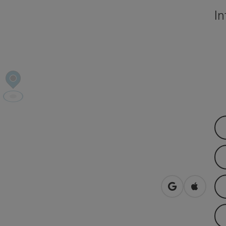
In
in Google Map
in Apple