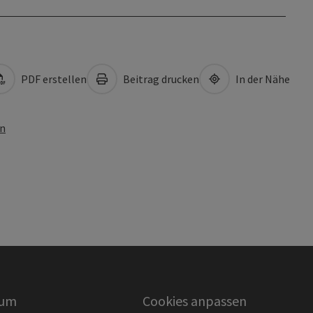
PDF erstellen
Beitrag drucken
In der Nähe
en
sum
Cookies anpassen