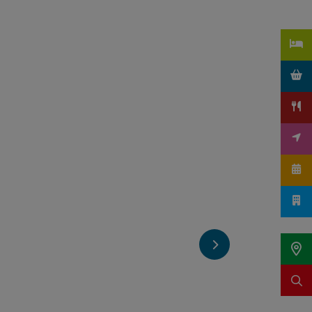
nen
nächstes Element