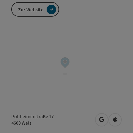
Zur Website
Pollheimerstraße 17
in Google Map
in Apple
4600
Wels