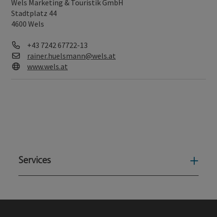
Wels Marketing & Touristik GmbH
Stadtplatz 44
4600 Wels
Telefon
+43 7242 67722-13
E-Mail
rainer.huelsmann@wels.at
Web
www.wels.at
Services
Serv