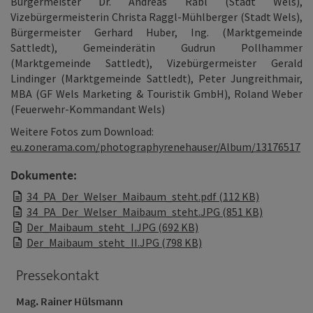
Bürgermeister Dr. Andreas Rabl (Stadt Wels),
Vizebürgermeisterin Christa Raggl-Mühlberger (Stadt Wels),
Bürgermeister Gerhard Huber, Ing. (Marktgemeinde
Sattledt), Gemeinderätin Gudrun Pollhammer
(Marktgemeinde Sattledt), Vizebürgermeister Gerald
Lindinger (Marktgemeinde Sattledt), Peter Jungreithmair,
MBA (GF Wels Marketing & Touristik GmbH), Roland Weber
(Feuerwehr-Kommandant Wels)
Weitere Fotos zum Download:
eu.zonerama.com/photographyrenehauser/Album/13176517
Dokumente:
34_PA_Der_Welser_Maibaum_steht.pdf (112 KB)
34_PA_Der_Welser_Maibaum_steht.JPG (851 KB)
Der_Maibaum_steht_I.JPG (692 KB)
Der_Maibaum_steht_II.JPG (798 KB)
Pressekontakt
Mag. Rainer Hülsmann