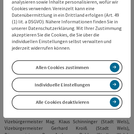
analysieren sowie Inhalte personalisieren, wofür wir
April gestohlen werden. Alle Maibaumregeln finden Sie auf
Cookies verwenden. Vereinzelt kann eine
der maibaumkarte von www.doris.at
Datenübermittlung in ein Drittland erfolgen (Art. 49
(1) lit. a DSGVO). Nähere Informationen finden Sie in
unserer Datenschutzerklärung. Mit Ihrer Zustimmung
akzeptieren Sie die Cookies, die Sie über die
individuellen Einstellungen selbst verwalten und
jederzeit widerrufen können.
Allen Cookies zustimmen
vorheriges Element
nächstes Element
Individuelle Einstellungen
Alle Cookies deaktivieren
Fotorechte:
Wels Marketing & Touristik GmbH
Foto v.l.n.r.:
Stadtrat Ralph Schäfer, MSc (Stadt Wels),
Vizebürgermeister Mag. Klaus Schinninger (Stadt Wels),
Vizebürgermeister Gerhard Kroiß (Stadt Wels),