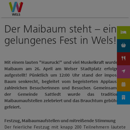
Accesskey
Accesskey
Accesskey
Zum Inhalt
Zur Navigation
Zum Seitenanfang
[0]
[1]
[2]
Der Maibaum steht – ein
gelungenes Fest in Wels!
Mit einem lauten "Hauruck!" und viel Muskelkraft wurde der
Maibaum am 26. April am Welser Stadtplatz erfolgreich
aufgestellt! Pünktlich um 12:00 Uhr stand der imposante
Baum senkrecht, begleitet vom begeisterten Applaus der
zahlreichen Besucherinnen und Besucher. Gemeinsam mit
der Gemeinde Sattledt wurde das traditionelle
Maibaumaufstellen zelebriert und das Brauchtum gebührend
gefeiert.
Festzug, Maibaumaufstellen und mitreißende Stimmung
Der feierliche Festzug mit knapp 200 Teilnehmern läutete