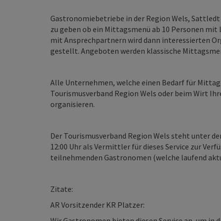
Gastronomiebetriebe in der Region Wels, Sattled
zu geben ob ein Mittagsmenü ab 10 Personen mit 
mit Ansprechpartnern wird dann interessierten O
gestellt. Angeboten werden klassische Mittagsmen
Alle Unternehmen, welche einen Bedarf für Mittag
Tourismusverband Region Wels oder beim Wirt Ihr
organisieren.
Der Tourismusverband Region Wels steht unter de
12:00 Uhr als Vermittler für dieses Service zur Ver
teilnehmenden Gastronomen (welche laufend aktua
Zitate:
AR Vorsitzender KR Platzer:
Wir Gastronomen bieten diesen Service an, um in d