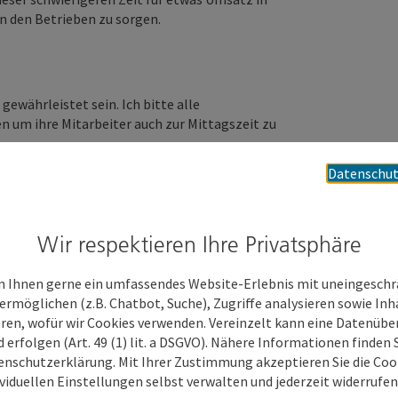
n den Betrieben zu sorgen.
ewährleistet sein. Ich bitte alle
 um ihre Mitarbeiter auch zur Mittagszeit zu
Datenschut
für die Stimmung der Mitarbeiter in den
Wir respektieren Ihre Privatsphäre
se für die Gastronomie besonders wichtig. Ich
 Ihnen gerne ein umfassendes Website-Erlebnis mit uneingesch
ermöglichen (z.B. Chatbot, Suche), Zugriffe analysieren sowie Inh
eren, wofür wir Cookies verwenden. Vereinzelt kann eine Datenübe
d erfolgen (Art. 49 (1) lit. a DSGVO). Nähere Informationen finden S
enschutzerklärung. Mit Ihrer Zustimmung akzeptieren Sie die Cooki
, Stadtplatz 44, 4600 Wels, Tel.:
ividuellen Einstellungen selbst verwalten und jederzeit widerrufe
r.jungreithmair@wels.at