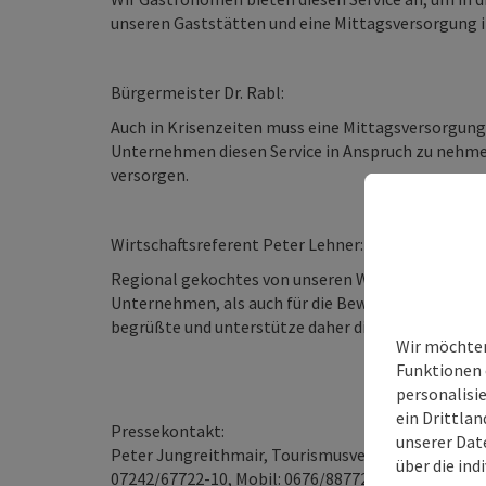
unseren Gaststätten und eine Mittagsversorgung i
Bürgermeister Dr. Rabl:
Auch in Krisenzeiten muss eine Mittagsversorgung g
Unternehmen diesen Service in Anspruch zu nehmen
versorgen.
Wirtschaftsreferent Peter Lehner:
Regional gekochtes von unseren Wirten ist sowohl 
Unternehmen, als auch für die Bewältigung der Kri
begrüßte und unterstütze daher diese Initiative.
Wir möchten
Funktionen 
personalisi
ein Drittlan
Pressekontakt:
unserer Dat
Peter Jungreithmair, Tourismusverband Region Wels
über die ind
07242/67722-10, Mobil: 0676/88772210; Email:
pete