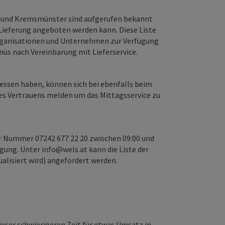
t und Kremsmünster sind aufgerufen bekannt
Lieferung angeboten werden kann. Diese Liste
rganisationen und Unternehmen zur Verfügung
üs nach Vereinbarung mit Lieferservice.
essen haben, können sich bei ebenfalls beim
es Vertrauens melden um das Mittagsservice zu
r Nummer 07242 677 22 20 zwischen 09:00 und
fügung. Unter info@wels.at kann die Liste der
lisiert wird) angefordert werden.
ieser schwierigeren Zeit für etwas Umsatz in