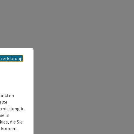
zerklärung
ränkten
alte
rmittlung in
ie in
es, die Sie
n können.