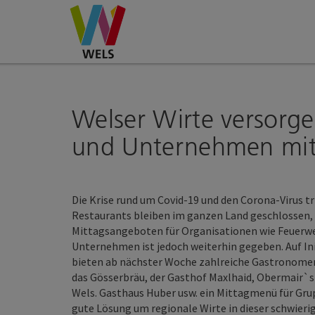
Accesskey
Accesskey
Accesskey
Zum Inhalt
Zur Navigation
Zum Seitenanfang
[0]
[1]
[2]
Welser Wirte versorg
und Unternehmen mit
Die Krise rund um Covid-19 und den Corona-Virus tr
Restaurants bleiben im ganzen Land geschlossen,
Mittagsangeboten für Organisationen wie Feuerweh
Unternehmen ist jedoch weiterhin gegeben. Auf In
bieten ab nächster Woche zahlreiche Gastronomen d
das Gösserbräu, der Gasthof Maxlhaid, Obermair`s 
Wels. Gasthaus Huber usw. ein Mittagmenü für Grup
gute Lösung um regionale Wirte in dieser schwieri