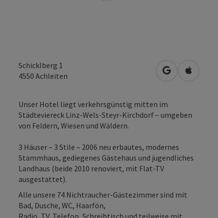
Schicklberg 1
in Google Map
in Apple
4550
Achleiten
Unser Hotel liegt verkehrsgünstig mitten im
Städteviereck Linz-Wels-Steyr-Kirchdorf – umgeben
von Feldern, Wiesen und Wäldern.
3 Häuser – 3 Stile – 2006 neu erbautes, modernes
Stammhaus, gediegenes Gästehaus und jugendliches
Landhaus (beide 2010 renoviert, mit Flat-TV
ausgestattet).
Alle unsere 74 Nichtraucher-Gästezimmer sind mit
Bad, Dusche, WC, Haarfön,
Radio, TV, Telefon, Schreibtisch und teilweise mit