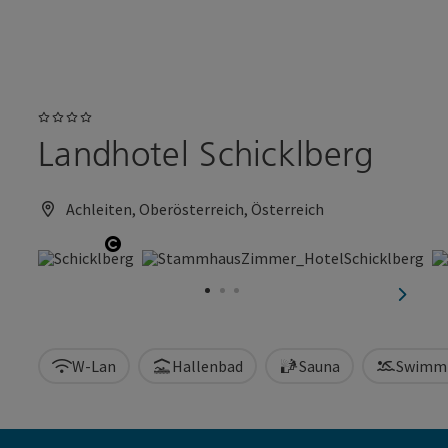
Accesskey
Accesskey
Zum Inhalt
Zum Seitenanfang
[0]
[2]
4 Sterne
Landhotel Schicklberg
Achleiten, Oberösterreich, Österreich
Copyright öffnen
nächst
W-Lan
Hallenbad
Sauna
Swimm